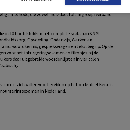
elige methode, die zowel individueel als in groepsverband
die in 10 hoofdstukken het complete scala aan KNM-
ndheidszorg, Opvoeding, Onderwijs, Werken en
traind: woordkennis, gespreksvragen en tekstbegrip. Op de
gen voor het inburgeringsexamen en filmpjes bij de
ikers daar uitgebreide woordenlijsten in vier talen
Arabisch).
isten die zich willen voorbereiden op het onderdeel Kennis
inburgeringsexamen in Nederland.