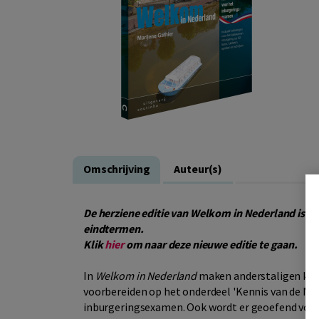
Omschrijving
Auteur(s)
De herziene editie van Welkom in Nederland is ve
eindtermen.
Klik
hier
om naar deze nieuwe editie te gaan.
In
Welkom in Nederland
maken anderstaligen ken
voorbereiden op het onderdeel 'Kennis van de Ne
inburgeringsexamen. Ook wordt er geoefend voor 