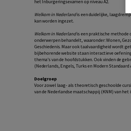
het Inburgeringsexamen op niveau A2.
Welkom in Nederland
is een duidelijke, laagdremp
kan worden ingezet.
Welkom in Nederland
is een praktische methode 
onderwerpen behandelt, waaronder: Wonen, Gezo
Geschiedenis. Maar ook taalvaardigheid wordt ge
bijbehorende website staan interactieve oefenin
thema's van de hoofdstukken. Ook vinden de gebru
(Nederlands, Engels, Turks en Modern Standaard 
Doelgroep
Voor zowel laag- als theoretisch geschoolde curs
van de Nederlandse maatschappij (KNM) van het 