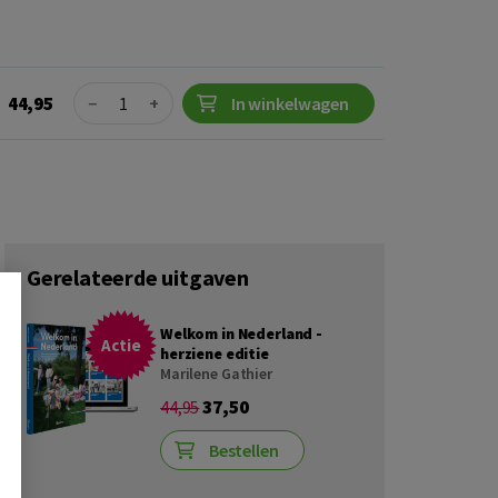
Quantity
44,95
−
+
In winkelwagen
Gerelateerde uitgaven
Welkom in Nederland -
Actie
herziene editie
Marilene Gathier
37,50
44,95
Bestellen