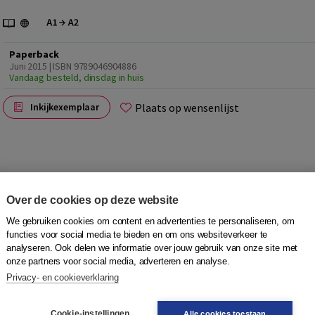
Paperback
Juni 2015 | ISBN 9789046904886
Vandaag besteld, dinsdag in huis
Plaats op wensenlijst
Inkijkexemplaar
Over de cookies op deze website
rschenen. Deze editie sluit volledig aan bij de nieuwe KNM-
We gebruiken cookies om content en advertenties te personaliseren, om
functies voor social media te bieden en om ons websiteverkeer te
analyseren. Ook delen we informatie over jouw gebruik van onze site met
onze partners voor social media, adverteren en analyse.
nis met de Nederlandse maatschappij en kunnen ze zich
Privacy- en cookieverklaring
derlandse maatschappij' (KNM) van het
de onderdelen Lezen, Luisteren, Spreken en Schrijven van
Cookie-instellingen
Alle cookies toestaan