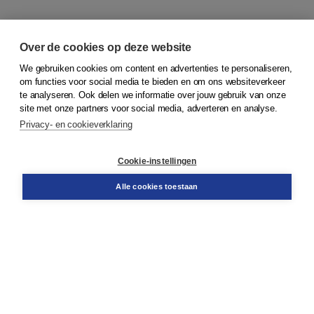
Over de cookies op deze website
We gebruiken cookies om content en advertenties te personaliseren,
om functies voor social media te bieden en om ons websiteverkeer
© 2026
Koninklijke Boom uitgevers
te analyseren. Ook delen we informatie over jouw gebruik van onze
site met onze partners voor social media, adverteren en analyse.
Privacy- en cookieverklaring
Klantenservice
Cookie-instellingen
Support
Bestellen
Alle cookies toestaan
​Retourneren
Docentenservice
Contact
Over Boom NT2
Over ons
Partners
Advies op maat