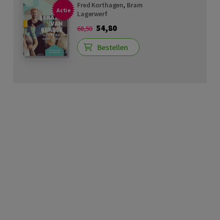
Fred Korthagen
,
Bram
Actie
Lagerwerf
54,80
68,50
Bestellen