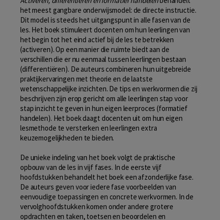
Activeren, differentiëren en formatief handelen
behandelt
het meest gangbare onderwijsmodel: de directe instructie.
Dit model is steeds het uitgangspunt in alle fasen van de
les. Het boek stimuleert docenten om hun leerlingen van
het begin tot het eind actief bij de les te betrekken
(activeren). Op een manier die ruimte biedt aan de
verschillen die er nu eenmaal tussen leerlingen bestaan
(differentiëren). De auteurs combineren hun uitgebreide
praktijkervaringen met theorie en de laatste
wetenschappelijke inzichten. De tips en werkvormen die zij
beschrijven zijn erop gericht om alle leerlingen stap voor
stap inzicht te geven in hun eigen leerproces (formatief
handelen). Het boek daagt docenten uit om hun eigen
lesmethode te versterken en leerlingen extra
keuzemogelijkheden te bieden.
De unieke indeling van het boek volgt de praktische
opbouw van de les in vijf fases. In de eerste vijf
hoofdstukken behandelt het boek een afzonderlijke fase.
De auteurs geven voor iedere fase voorbeelden van
eenvoudige toepassingen en concrete werkvormen. In de
vervolghoofdstukken komen onder andere grotere
opdrachten en taken, toetsen en beoordelen en