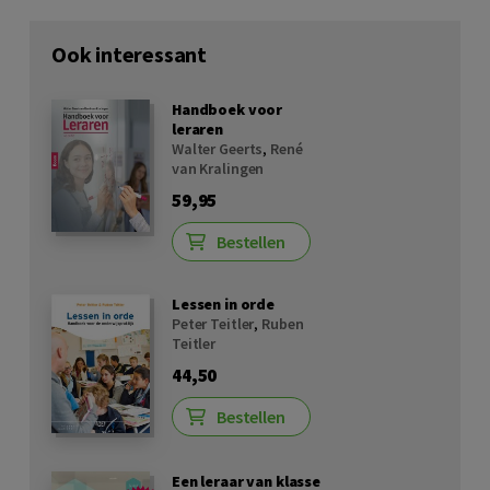
Ook interessant
Handboek voor
leraren
Walter Geerts
,
René
van Kralingen
59,95
Bestellen
Lessen in orde
Peter Teitler
,
Ruben
Teitler
44,50
Bestellen
Een leraar van klasse