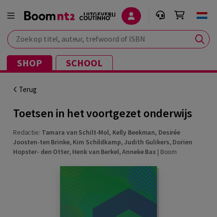
Zoek op titel, auteur, trefwoord of ISBN
SHOP
SCHOOL
Terug
Toetsen in het voortgezet onderwijs
Redactie:
Tamara van Schilt-Mol
,
Kelly Beekman
,
Desirée
Joosten-ten Brinke
,
Kim Schildkamp
,
Judith Gulikers
,
Dorien
Hopster- den Otter
,
Henk van Berkel
,
Anneke Bax
|
Boom