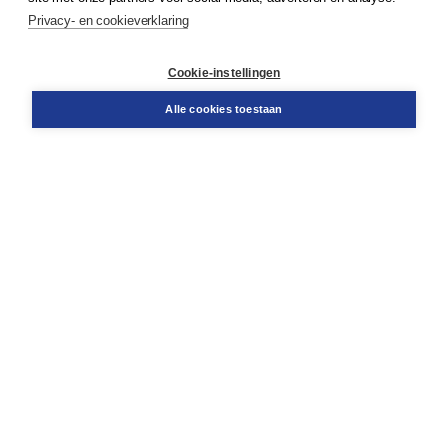
Privacy- en cookieverklaring
Klantenservice
Cookie-instellingen
Support
Bestellen
Alle cookies toestaan
​Retourneren
Docentenservice
Contact
Over Boom NT2
Over ons
Partners
Advies op maat
Gratis verzending in NL vanaf € 20,-.
Veilig winkelen met Thuiswinkelwaarborg