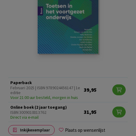
Paperback
Februari 2025 | ISBN 9789024456147 | 1e
39,95
editie
Voor 21:00 uur besteld, morgen in huis
Online boek (2 jaar toegang)
31,95
ISBN 3009010013762
Direct via e-mail
Plaats op wensenlijst
Inkijkexemplaar