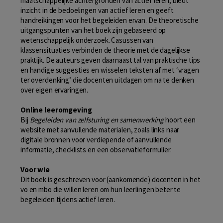
maatschappelijke achtergronden van actief leren, biedt
inzicht in de bedoelingen van actief leren en geeft
handreikingen voor het begeleiden ervan. De theoretische
uitgangspunten van het boek zijn gebaseerd op
wetenschappelijk onderzoek. Casussen van
klassensituaties verbinden de theorie met de dagelijkse
praktijk. De auteurs geven daarnaast tal van praktische tips
en handige suggesties en wisselen teksten af met ‘vragen
ter overdenking’ die docenten uitdagen om na te denken
over eigen ervaringen.
Online leeromgeving
Bij
Begeleiden van zelfsturing en samenwerking
hoort een
website met aanvullende materialen, zoals links naar
digitale bronnen voor verdiepende of aanvullende
informatie, checklists en een observatieformulier.
Voor wie
Dit boek is geschreven voor (aankomende) docenten in het
vo en mbo die willen leren om hun leerlingen beter te
begeleiden tijdens actief leren.