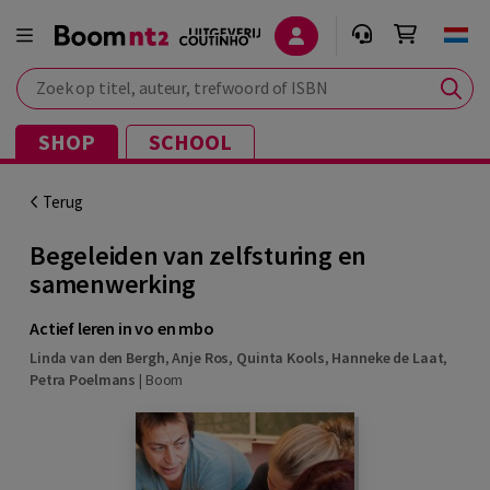
Zoek op titel, auteur, trefwoord of ISBN
SHOP
SCHOOL
Terug
Begeleiden van zelfsturing en
samenwerking
Actief leren in vo en mbo
Linda van den Bergh
,
Anje Ros
,
Quinta Kools
,
Hanneke de Laat
,
Petra Poelmans
|
Boom