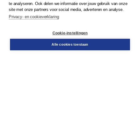
© 2026
Koninklijke Boom uitgevers
te analyseren. Ook delen we informatie over jouw gebruik van onze
site met onze partners voor social media, adverteren en analyse.
Privacy- en cookieverklaring
Klantenservice
Cookie-instellingen
Support
Bestellen
Alle cookies toestaan
​Retourneren
Docentenservice
Contact
Over Boom NT2
Over ons
Partners
Advies op maat
Gratis verzending in NL vanaf € 20,-.
Veilig winkelen met Thuiswinkelwaarborg