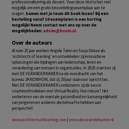
professionalisering als docent. Voor deze titel is het niet
mogelijk om een gratis beoordelingsexemplaar aan te
vragen.
Samen met je team dit boek lezen? Bij een
bestelling vanaf 10 exemplaren is een korting
mogelijk! Neem contact met ons op over de
mogelijkheden:
advies@boom.nl
.
Over de auteurs
Al ruim 25 jaar werken Angela Talen en Sasja Dirkse als
‘architects of learning’ en ontwikkelen zij innovatieve
oplossingen die bijdragen aan leiderschap, leren en
verandering van mensen in organisaties. In 2020 startten zij
met DE VERANDERKAMER na de overdracht van het
bureau 2KNOWHOW, dat zij 20 jaar daarvoor oprichtten.
Met DE VERANDERKAMER combineren zij de beste
coachmethodieken met Virtual Reality. Hun missie? Het
verbeteren van de mentale gezondheid en kansengelijkheid
van jongeren en anderen die behoefte hebben aan
perspectief.
www.architectsoflearning.com
|
www.deveranderkamer.nl