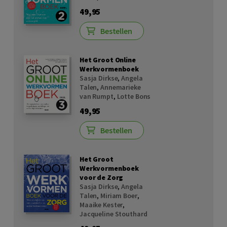
49,95
Bestellen
Het Groot Online
Werkvormenboek
Sasja Dirkse
,
Angela
Talen
,
Annemarieke
van Rumpt
,
Lotte Bons
49,95
Bestellen
Het Groot
Werkvormenboek
voor de Zorg
Sasja Dirkse
,
Angela
Talen
,
Miriam Boer
,
Maaike Kester
,
Jacqueline Stouthard