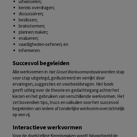
uitwisselen;
kennis overdragen;
discussiëren;
beslissen;
brainstormen;
plannen maken;
evalueren;
vaardigheden oefenen; en
informeren.
Succesvol begeleiden
Alle werkvormen in
Het Groot Werkvormenboek
worden stap
voor stap uitgelegd, geïllustreerd en verrijkt door
ervaringen, suggesties en voorbeeldvragen. Het boek
geeft uitleg over de theorie en gedachtegang achter het
kiezen en het gebruiken van verschillende werkvormen. Het
zet bovendien tips, trucs en valkuilen voor het succesvol
begeleiden van iedere afzonderlijke werkvorm overzichtelijk
op een rij.
Interactieve werkvormen
Voor de doelstelling Kennismaken wordt bijvoorbeeld de