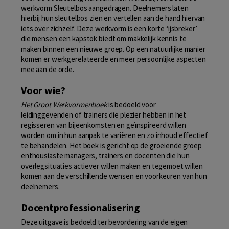
werkvorm Sleutelbos aangedragen. Deelnemers laten
hierbij hun sleutelbos zien en vertellen aan de hand hiervan
iets over zichzelf. Deze werkvorm is een korte ‘ijsbreker’
die mensen een kapstok biedt om makkelijk kennis te
maken binnen een nieuwe groep. Op een natuurlijke manier
komen er werkgerelateerde en meer persoonlijke aspecten
mee aan de orde.
Voor wie?
Het Groot Werkvormenboek
is bedoeld voor
leidinggevenden of trainers die plezier hebben in het
regisseren van bijeenkomsten en geïnspireerd willen
worden om in hun aanpak te variëren en zo inhoud effectief
te behandelen. Het boek is gericht op de groeiende groep
enthousiaste managers, trainers en docenten die hun
overlegsituaties actiever willen maken en tegemoet willen
komen aan de verschillende wensen en voorkeuren van hun
deelnemers.
Docentprofessionalisering
Deze uitgave is bedoeld ter bevordering van de eigen