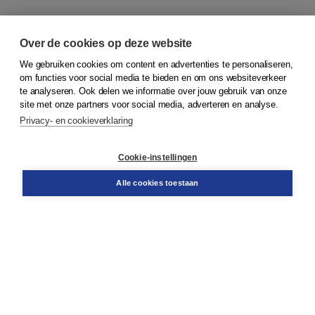
Over de cookies op deze website
We gebruiken cookies om content en advertenties te personaliseren,
om functies voor social media te bieden en om ons websiteverkeer
© 2026
Koninklijke Boom uitgevers
te analyseren. Ook delen we informatie over jouw gebruik van onze
site met onze partners voor social media, adverteren en analyse.
Privacy- en cookieverklaring
Klantenservice
Cookie-instellingen
Support
Bestellen
Alle cookies toestaan
​Retourneren
Docentenservice
Contact
Over Boom NT2
Over ons
Partners
Advies op maat