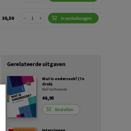
Quantity
38,50
−
+
In winkelwagen
Gerelateerde uitgaven
Wat is onderzoek? (7e
druk)
Nel Verhoeven
46,95
Bestellen
Interviewen