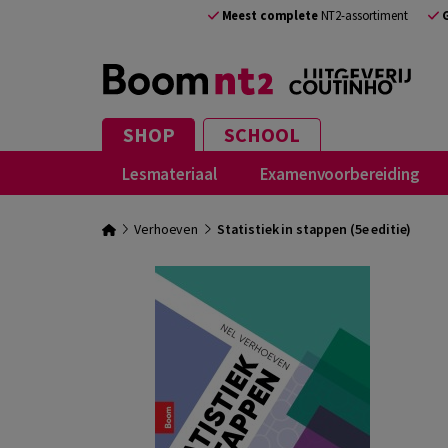
Meest complete
NT2-assortiment
SHOP
SCHOOL
Lesmateriaal
Examenvoorbereiding
Verhoeven
Statistiek in stappen (5e editie)