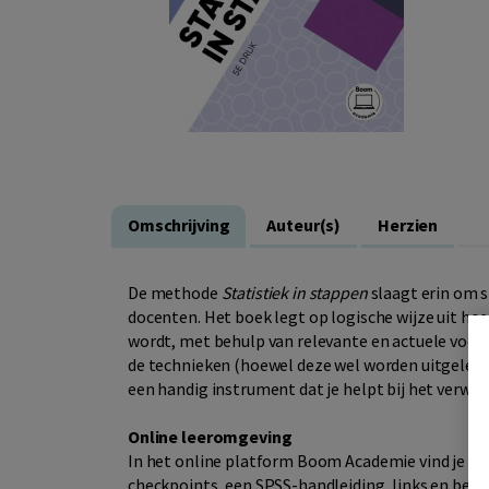
Omschrijving
Auteur(s)
Herzien
De methode
Statistiek in stappen
slaagt erin om s
docenten. Het boek legt op logische wijze uit ho
wordt, met behulp van relevante en actuele voorb
de technieken (hoewel deze wel worden uitgelegd
een handig instrument dat je helpt bij het verwe
Online leeromgeving
In het online platform Boom Academie vind je de 
checkpoints, een SPSS-handleiding, links en begr