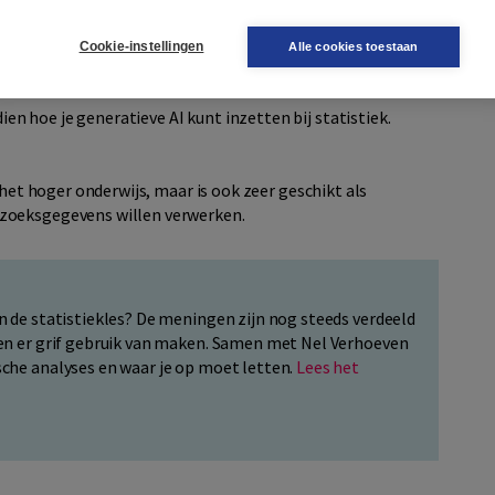
rzicht zie je je resultaten. Ga naar boomstudent.nl om
Cookie-instellingen
Alle cookies toestaan
dien hoe je generatieve AI kunt inzetten bij statistiek.
het hoger onderwijs, maar is ook zeer geschikt als
zoeksgegevens willen verwerken.
t
in de statistiekles? De meningen zijn nog steeds verdeeld
nten er grif gebruik van maken. Samen met Nel Verhoeven
sche analyses en waar je op moet letten.
Lees het