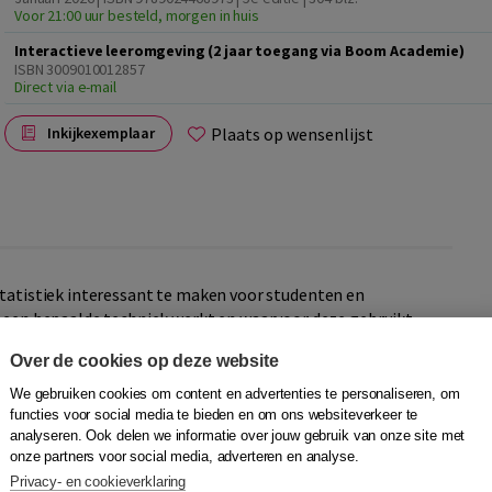
Voor 21:00 uur besteld, morgen in huis
Interactieve leeromgeving (2 jaar toegang via Boom Academie)
ISBN 3009010012857
Direct via e-mail
Plaats op wensenlijst
Inkijkexemplaar
tatistiek interessant te maken voor studenten en
e een bepaalde techniek werkt en waarvoor deze gebruikt
eelden. De nadruk ligt niet zozeer op de formules achter
Over de cookies op deze website
), maar meer op de toepassing ervan. Zo wordt statistiek
rken van kwantitatieve gegevens.
We gebruiken cookies om content en advertenties te personaliseren, om
functies voor social media te bieden en om ons websiteverkeer te
analyseren. Ook delen we informatie over jouw gebruik van onze site met
onze partners voor social media, adverteren en analyse.
theorie uit dit boek, afgewisseld met opdrachten,
Privacy- en cookieverklaring
ippen. Die helpen je om de kennis en vaardigheden te