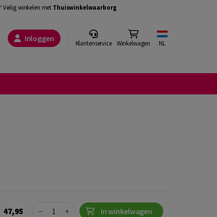
Veilig winkelen met
Thuiswinkelwaarborg
Inloggen
Klantenservice
Winkelwagen
NL
Quantity
47,95
−
+
In winkelwagen