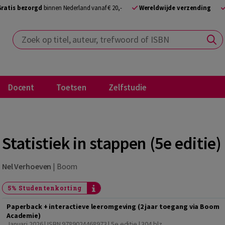
Gratis bezorgd
binnen Nederland vanaf € 20,-
Wereldwijde verzending
Zoek op titel, auteur, trefwoord of ISBN
Docent
Toetsen
Zelfstudie
Statistiek in stappen (5e editie)
Nel Verhoeven
|
Boom
5% Studentenkorting
Paperback + interactieve leeromgeving (2 jaar toegang via Boom
Academie)
Januari 2026 | ISBN 9789024468973 | 5e editie
| 304 blz.