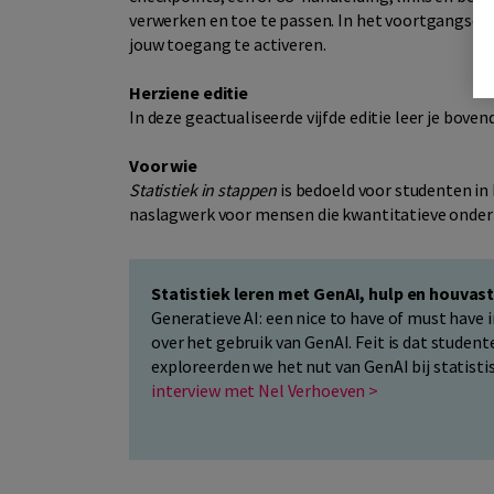
verwerken en toe te passen. In het voortgangsove
jouw toegang te activeren.
Herziene editie
In deze geactualiseerde vijfde editie leer je boven
Voor wie
Statistiek in stappen
is bedoeld voor studenten in 
naslagwerk voor mensen die kwantitatieve onder
Statistiek leren met GenAI, hulp en houvas
Generatieve AI: een nice to have of must have 
over het gebruik van GenAI. Feit is dat stude
exploreerden we het nut van GenAI bij statisti
interview met Nel Verhoeven >