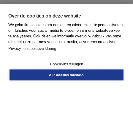
Over de cookies op deze website
We gebruiken cookies om content en advertenties te personaliseren,
om functies voor social media te bieden en om ons websiteverkeer
© 2026
Koninklijke Boom uitgevers
te analyseren. Ook delen we informatie over jouw gebruik van onze
site met onze partners voor social media, adverteren en analyse.
Privacy- en cookieverklaring
Klantenservice
Cookie-instellingen
Support
Bestellen
Alle cookies toestaan
​Retourneren
Docentenservice
Contact
Over Boom NT2
Over ons
Partners
Advies op maat