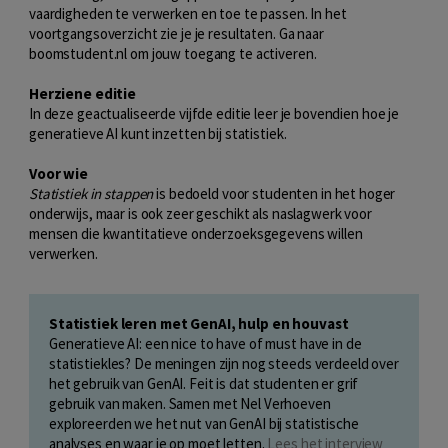
vaardigheden te verwerken en toe te passen. In het
voortgangsoverzicht zie je je resultaten. Ga naar
boomstudent.nl om jouw toegang te activeren.
Herziene editie
In deze geactualiseerde vijfde editie leer je bovendien hoe je
generatieve AI kunt inzetten bij statistiek.
Voor wie
Statistiek in stappen
is bedoeld voor studenten in het hoger
onderwijs, maar is ook zeer geschikt als naslagwerk voor
mensen die kwantitatieve onderzoeksgegevens willen
verwerken.
Statistiek leren met GenAI, hulp en houvast
Generatieve AI: een nice to have of must have in de
statistiekles? De meningen zijn nog steeds verdeeld over
het gebruik van GenAI. Feit is dat studenten er grif
gebruik van maken. Samen met Nel Verhoeven
exploreerden we het nut van GenAI bij statistische
analyses en waar je op moet letten.
Lees het interview