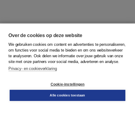
Over de cookies op deze website
We gebruiken cookies om content en advertenties te personaliseren,
© 2026
Koninklijke Boom uitgevers
om functies voor social media te bieden en om ons websiteverkeer
te analyseren. Ook delen we informatie over jouw gebruik van onze
Klantenservice
site met onze partners voor social media, adverteren en analyse.
Service & informatie
Privacy- en cookieverklaring
Contact
Retourneren
Docentenservice
Cookie-instellingen
Snel bestellen
Teamviewer
Alle cookies toestaan
Boom voor jou
Voor de boekhandel
Voor de pers
Publiceren bij Boom
Werken bij Boom & Vacatures