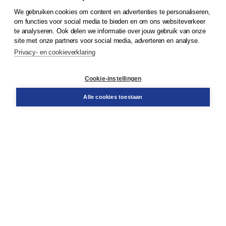
We gebruiken cookies om content en advertenties te personaliseren,
om functies voor social media te bieden en om ons websiteverkeer
© 2026
Koninklijke Boom uitgevers
te analyseren. Ook delen we informatie over jouw gebruik van onze
site met onze partners voor social media, adverteren en analyse.
Privacy- en cookieverklaring
Klantenservice
Cookie-instellingen
Support
Bestellen
Alle cookies toestaan
​Retourneren
Docentenservice
Contact
Over Boom NT2
Over ons
Partners
Advies op maat
Gratis verzending in NL vanaf € 20,-.