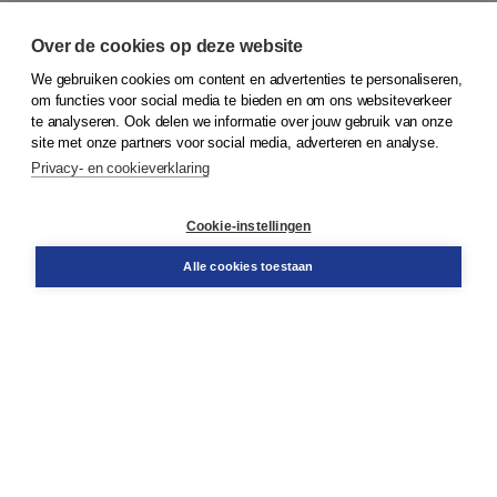
Over de cookies op deze website
We gebruiken cookies om content en advertenties te personaliseren,
om functies voor social media te bieden en om ons websiteverkeer
© 2026
Koninklijke Boom uitgevers
te analyseren. Ook delen we informatie over jouw gebruik van onze
site met onze partners voor social media, adverteren en analyse.
Privacy- en cookieverklaring
Klantenservice
Cookie-instellingen
Support
Bestellen
Alle cookies toestaan
​Retourneren
Docentenservice
Contact
Over Boom NT2
Over ons
Partners
Advies op maat