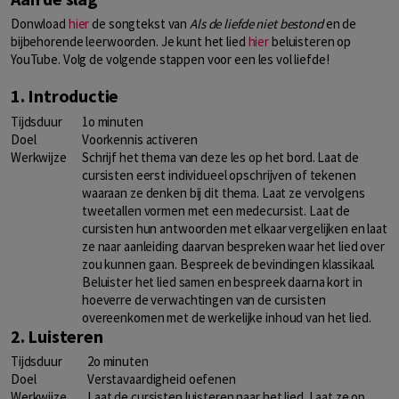
Donwload
hier
de songtekst van
Als de liefde niet bestond
en de
bijbehorende leerwoorden. Je kunt het lied
hier
beluisteren op
YouTube. Volg de volgende stappen voor een les vol liefde!
1. Introductie
Tijdsduur
1o minuten
Doel
Voorkennis activeren
Werkwijze
Schrijf het thema van deze les op het bord. Laat de
cursisten eerst individueel opschrijven of tekenen
waaraan ze denken bij dit thema. Laat ze vervolgens
tweetallen vormen met een medecursist. Laat de
cursisten hun antwoorden met elkaar vergelijken en laat
ze naar aanleiding daarvan bespreken waar het lied over
zou kunnen gaan. Bespreek de bevindingen klassikaal.
Beluister het lied samen en bespreek daarna kort in
hoeverre de verwachtingen van de cursisten
overeenkomen met de werkelijke inhoud van het lied.
2. Luisteren
Tijdsduur
2o minuten
Doel
Verstavaardigheid oefenen
Werkwijze
Laat de cursisten luisteren naar het lied. Laat ze op