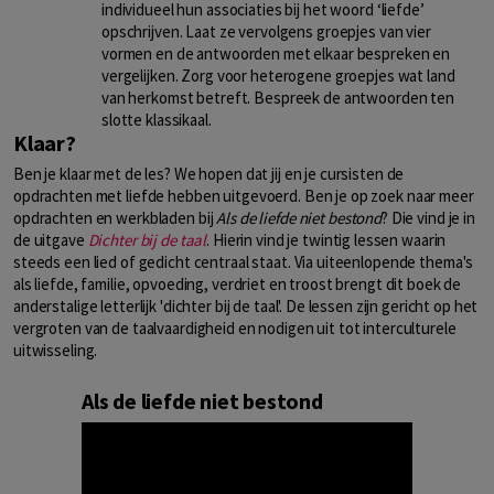
individueel hun associaties bij het woord ‘liefde’
opschrijven. Laat ze vervolgens groepjes van vier
vormen en de antwoorden met elkaar bespreken en
vergelijken. Zorg voor heterogene groepjes wat land
van herkomst betreft. Bespreek de antwoorden ten
slotte klassikaal.
Klaar?
Ben je klaar met de les? We hopen dat jij en je cursisten de
opdrachten met liefde hebben uitgevoerd. Ben je op zoek naar meer
opdrachten en werkbladen bij
Als de liefde niet bestond
? Die vind je in
de uitgave
Dichter bij de taal
. Hierin vind je twintig lessen waarin
steeds een lied of gedicht centraal staat. Via uiteenlopende thema's
als liefde, familie, opvoeding, verdriet en troost brengt dit boek de
anderstalige letterlijk 'dichter bij de taal'. De lessen zijn gericht op het
vergroten van de taalvaardigheid en nodigen uit tot interculturele
uitwisseling.
Als de liefde niet bestond