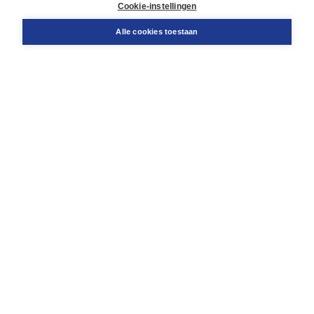
Cookie-instellingen
Support
Bestellen
Alle cookies toestaan
​Retourneren
Docentenservice
Contact
Over Boom NT2
Over ons
Partners
Advies op maat
Gratis verzending in NL vanaf € 20,-.
Veilig winkelen met Thuiswinkelwaarborg
Algemene voorwaarden
Algemene voorwaarden zakelijk
Cookieverklaring
Disclaimer