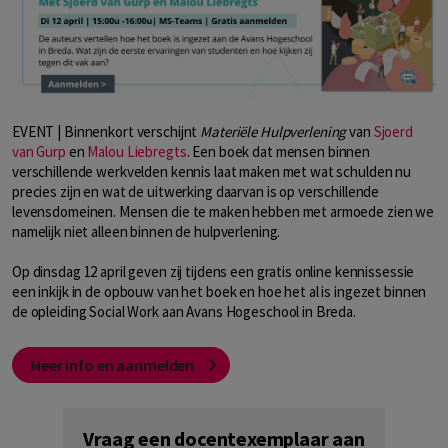
EVENT | Binnenkort verschijnt
Materiële Hulpverlening
van
Sjoerd
van Gurp
en
Malou Liebregts
. Een boek dat mensen binnen
verschillende werkvelden kennis laat maken met wat schulden nu
precies zijn en wat de uitwerking daarvan is op verschillende
levensdomeinen. Mensen die te maken hebben met armoede zien we
namelijk niet alleen binnen de hulpverlening.
Op dinsdag 12 april geven zij tijdens een gratis online kennissessie
een inkijk in de opbouw van het boek en hoe het al is ingezet binnen
de opleiding Social Work aan Avans Hogeschool in Breda.
Meer info en aanmelden
Vraag een docentexemplaar aan