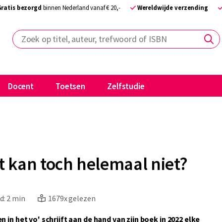
Gratis bezorgd
binnen Nederland vanaf € 20,-
Wereldwijde verzending
Zoek op titel, auteur, trefwoord of ISBN
Docent
Toetsen
Zelfstudie
t kan toch helemaal niet?
d:
2 min
1679x gelezen
 in het vo' schrijft aan de hand van zijn boek in 2022 elke