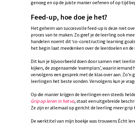
genoeg en op de juiste manier oefenen of op tijd b
Feed-up, hoe doe je het?
Het geheim van succesvolle feed-up is deze niet over
proces van te maken. Zo geef je de leerling ook meer
handelen noemt dit ‘co-constructing learning goals a
het begin laat meedenken over de leerdoelen en de s
Dit kun je bijvoorbeeld doen door samen met leerl
kijken, de zogenaamde ‘exemplars’, waarin iemand h
vervolgens een gesprek met de klas over aan. Zo’n
leerlingen het beste vonden. Vervolgens kun je vr
Op die manier krijgen de leerlingen een steeds helder
Grip op leren in het vo
, staat een uitgebreide beschr
Ze zijn er allemaal op gericht de leerling meer grip
De werktitel van mijn boekje was trouwens Écht lere