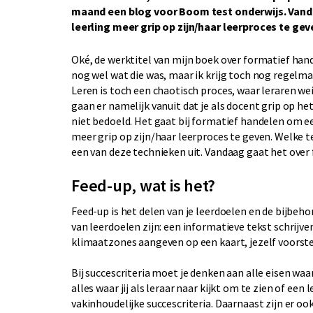
maand een blog voor Boom test onderwijs. Vand
leerling meer grip op zijn/haar leerproces te gev
Oké, de werktitel van mijn boek over formatief hand
nog wel wat die was, maar ik krijg toch nog regelmati
Leren is toch een chaotisch proces, waar leraren we
gaan er namelijk vanuit dat je als docent grip op he
niet bedoeld. Het gaat bij formatief handelen om een
meer grip op zijn/haar leerproces te geven. Welke te
een van deze technieken uit. Vandaag gaat het over 
Feed-up, wat is het?
Feed-up is het delen van je leerdoelen en de bijbeh
van leerdoelen zijn: een informatieve tekst schrijv
klimaatzones aangeven op een kaart, jezelf voorste
Bij succescriteria moet je denken aan alle eisen wa
alles waar jij als leraar naar kijkt om te zien of ee
vakinhoudelijke succescriteria. Daarnaast zijn er ook