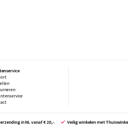
tenservice
ort
ellen
ourneren
ntenservice
act
verzending in NL vanaf € 20,-.
Veilig winkelen met Thuiswin