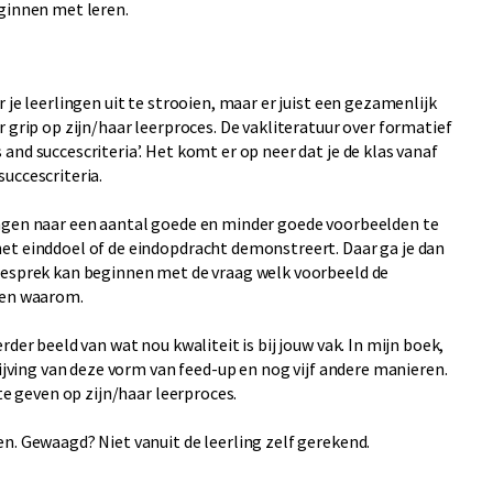
eginnen met leren.
 je leerlingen uit te strooien, maar er juist een gezamenlijk
 grip op zijn/haar leerproces. De vakliteratuur over formatief
nd succescriteria’. Het komt er op neer dat je de klas vanaf
uccescriteria.
ingen naar een aantal goede en minder goede voorbeelden te
et einddoel of de eindopdracht demonstreert. Daar ga je dan
 gesprek kan beginnen met de vraag welk voorbeeld de
agen waarom.
der beeld van wat nou kwaliteit is bij jouw vak. In mijn boek,
ijving van deze vorm van feed-up en nog vijf andere manieren.
 te geven op zijn/haar leerproces.
n. Gewaagd? Niet vanuit de leerling zelf gerekend.