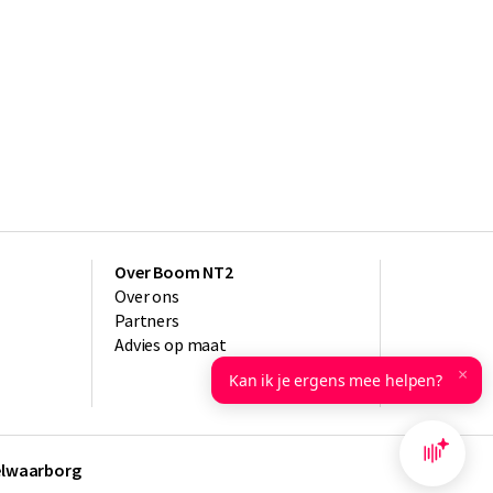
Over Boom NT2
Over ons
Partners
Advies op maat
×
Kan ik je ergens mee helpen?
kelwaarborg