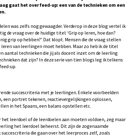
aag gaat het over feed-up: een van de technieken om een
en.
elen was zelfs nog gewaagder. Verderop in deze blog vertel ik
g de vraag over de huidige titel: ‘Grip op leren, hoe dan?
inig grip op hebben?’ Dat klopt. Mensen die de vraag stellen
t leren van leerlingen moet hebben. Maar zo heb ik de titel
 aantal technieken die jij als docent inzet om de leerling
chnieken dat zijn? In deze serie van tien blogs leg ik telkens
feed-up.
orende succescriteria met je leerlingen. Enkele voorbeelden
en, een portret tekenen, reactievergelijkingen oplossen,
llen in het Spaans, een balans opstellen etc.
ar het leerdoel of de leerdoelen aan moeten voldoen, zeg maar
n leerling het leerdoel beheerst. Dit zijn de zogenaamde
 succescriteria die gaan over het leerproces zelf, zoals