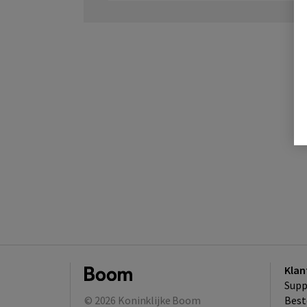
Klan
Supp
© 2026
Koninklijke Boom
Best