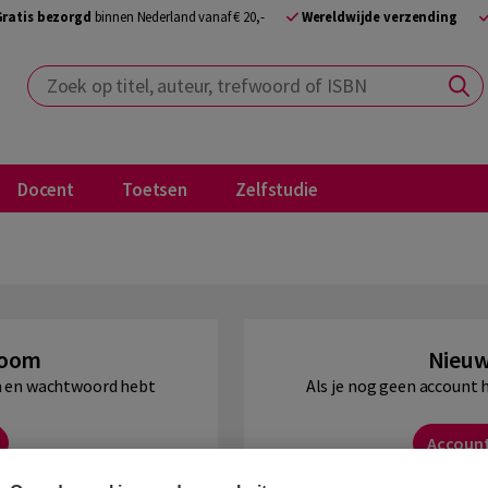
Gratis bezorgd
binnen Nederland vanaf € 20,-
Wereldwijde verzending
Zoek op titel, auteur, trefwoord of ISBN
Docent
Toetsen
Zelfstudie
Boom
Nieuw
am en wachtwoord hebt
Als je nog geen account 
Accoun