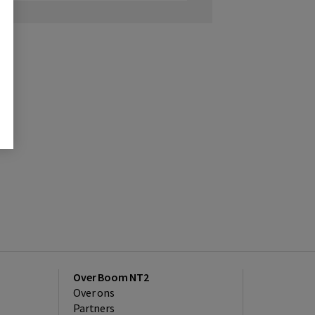
Over Boom NT2
Over ons
Partners