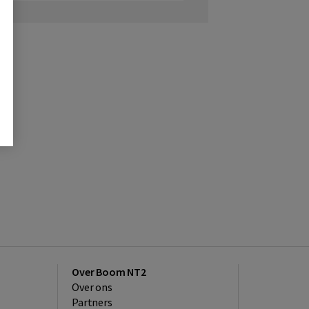
Over Boom NT2
Over ons
Partners