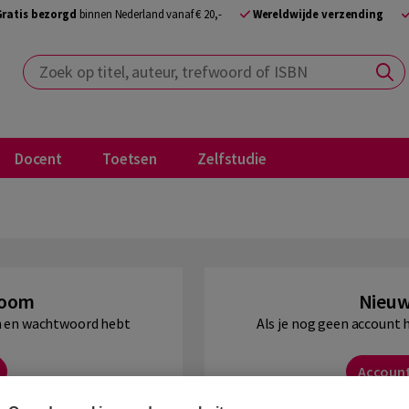
Gratis bezorgd
binnen Nederland vanaf € 20,-
Wereldwijde verzending
Zoek op titel, auteur, trefwoord of ISBN
Docent
Toetsen
Zelfstudie
Boom
Nieuw
am en wachtwoord hebt
Als je nog geen account 
Accoun