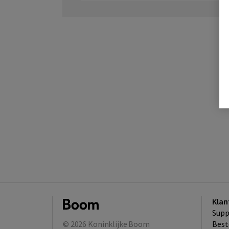
Klan
Supp
© 2026
Koninklijke Boom
Best