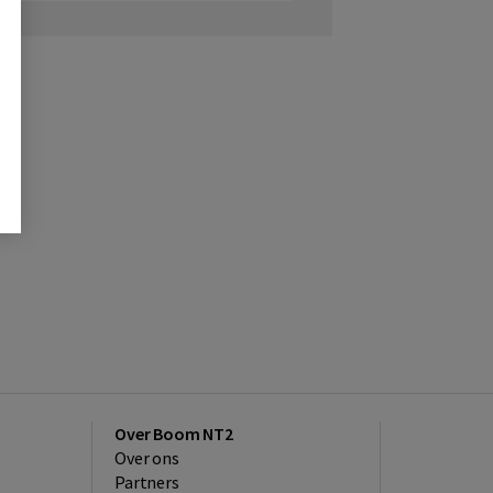
Over Boom NT2
Over ons
Partners