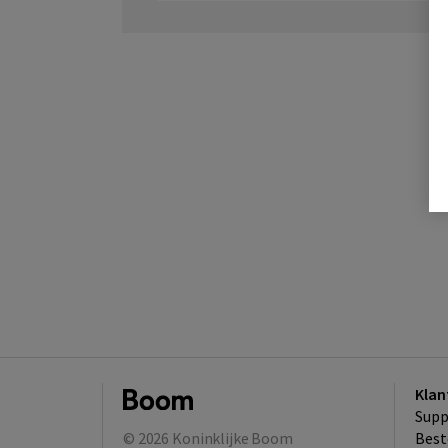
Klan
Supp
© 2026
Koninklijke Boom
Best