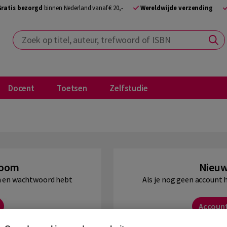
Gratis bezorgd
binnen Nederland vanaf € 20,-
Wereldwijde verzending
Zoek op titel, auteur, trefwoord of ISBN
Docent
Toetsen
Zelfstudie
Boom
Nieuw
am en wachtwoord hebt
Als je nog geen account 
Accoun