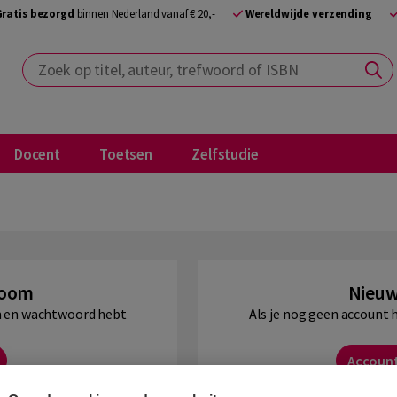
Gratis bezorgd
binnen Nederland vanaf € 20,-
Wereldwijde verzending
Zoek op titel, auteur, trefwoord of ISBN
Docent
Toetsen
Zelfstudie
Boom
Nieuw
am en wachtwoord hebt
Als je nog geen account 
Accoun