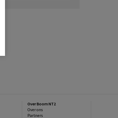
Over Boom NT2
Over ons
Partners