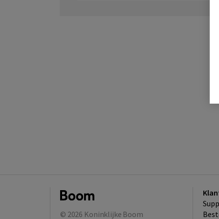
Klan
Supp
© 2026
Koninklijke Boom
Best