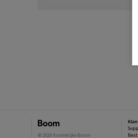
Klan
Supp
© 2026
Koninklijke Boom
Best