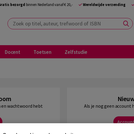
Gratis bezorgd
binnen Nederland vanaf € 20,-
Wereldwijde verzending
Zoek op titel, auteur, trefwoord of ISBN
Docent
Toetsen
Zelfstudie
Boom
Nieuw
am en wachtwoord hebt
Als je nog geen account 
Accoun