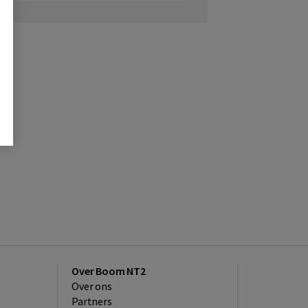
Over Boom NT2
Over ons
Partners