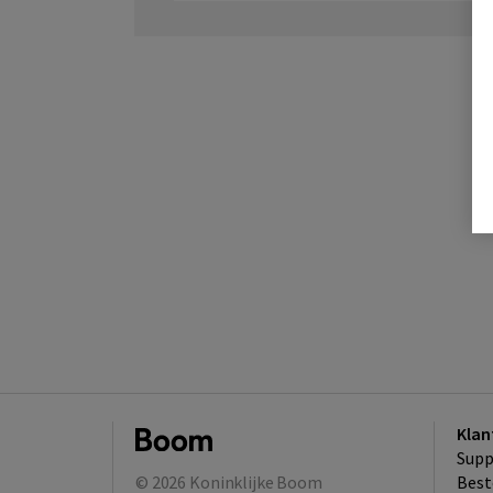
Klan
Supp
© 2026
Koninklijke Boom
Best