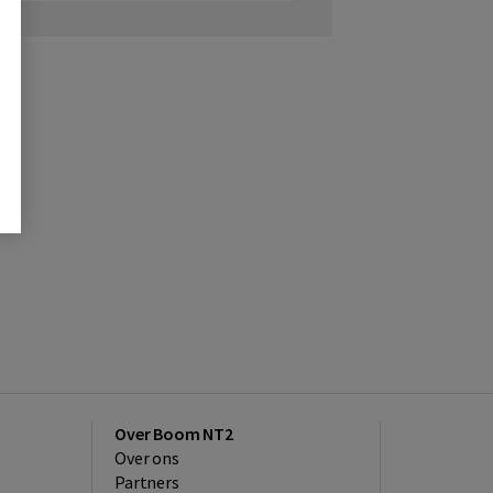
Over Boom NT2
Over ons
Partners