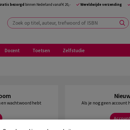
Gratis bezorgd
binnen Nederland vanaf € 20,-
Wereldwijde verzending
Zoek op titel, auteur, trefwoord of ISBN
Docent
Toetsen
Zelfstudie
Boom
Nieuw
am en wachtwoord hebt
Als je nog geen account 
Accoun