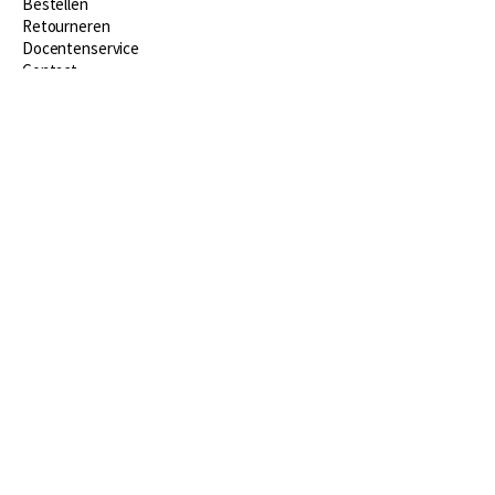
Bestellen
​Retourneren
Docentenservice
Contact
Over Boom NT2
Over ons
Partners
Advies op maat
Gratis verzending in NL vanaf € 20,-.
Veilig winkelen met Thuiswinkelwaarborg
Algemene voorwaarden
Algemene voorwaarden zakelijk
Cookieverklaring
Disclaimer
Privacy policy