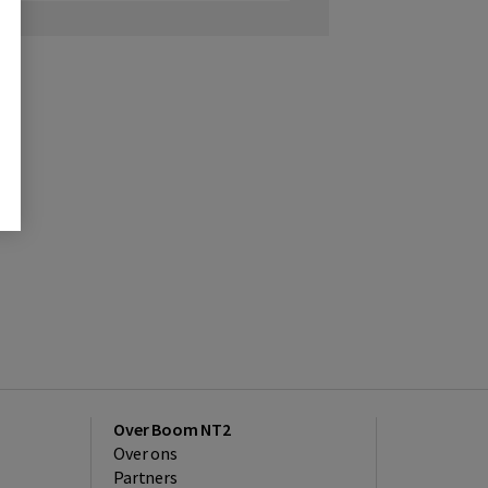
Over Boom NT2
Over ons
Partners