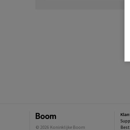
Klan
Supp
© 2026
Koninklijke Boom
Best