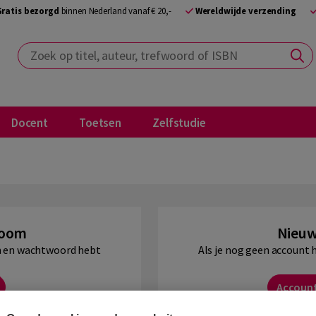
Gratis bezorgd
binnen Nederland vanaf € 20,-
Wereldwijde verzending
Zoek op titel, auteur, trefwoord of ISBN
Docent
Toetsen
Zelfstudie
Boom
Nieuw
am en wachtwoord hebt
Als je nog geen account 
Accoun