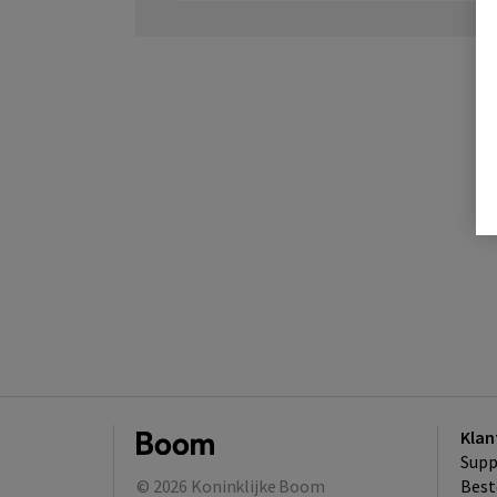
Klan
Supp
© 2026
Koninklijke Boom
Best