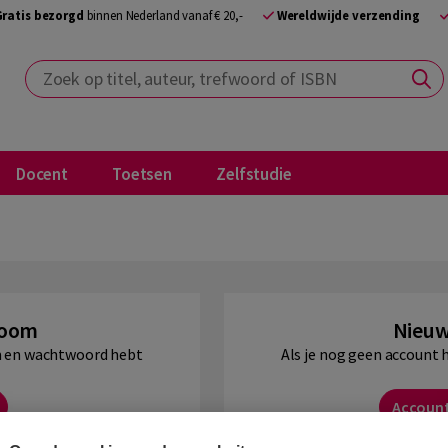
Gratis bezorgd
binnen Nederland vanaf € 20,-
Wereldwijde verzending
Zoek op titel, auteur, trefwoord of ISBN
Docent
Toetsen
Zelfstudie
Boom
Nieuw
am en wachtwoord hebt
Als je nog geen account 
Accoun