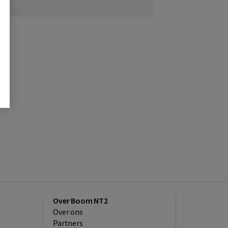
Over Boom NT2
Over ons
Partners