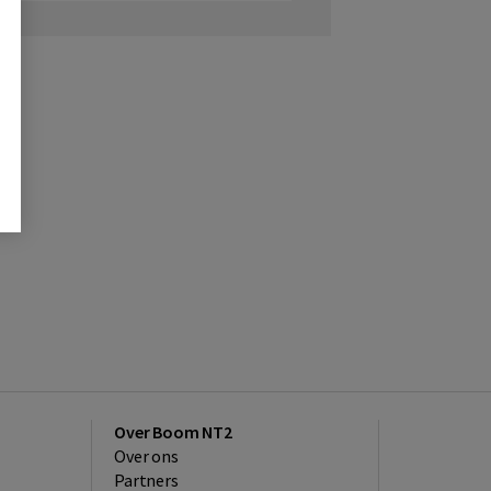
Over Boom NT2
Over ons
Partners