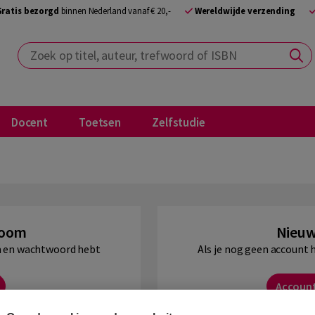
Gratis bezorgd
binnen Nederland vanaf € 20,-
Wereldwijde verzending
Zoek op titel, auteur, trefwoord of ISBN
Docent
Toetsen
Zelfstudie
Boom
Nieuw
am en wachtwoord hebt
Als je nog geen account 
Accoun