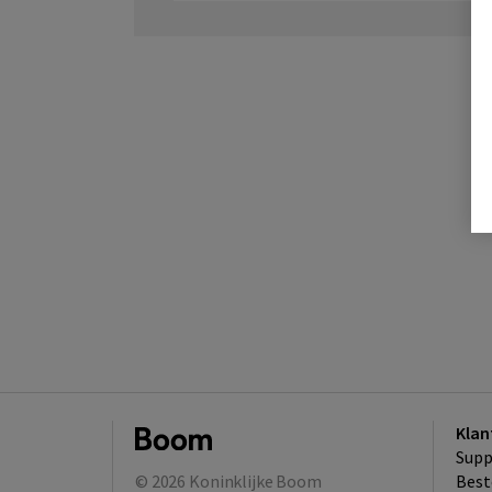
Klan
Supp
© 2026
Koninklijke Boom
Best