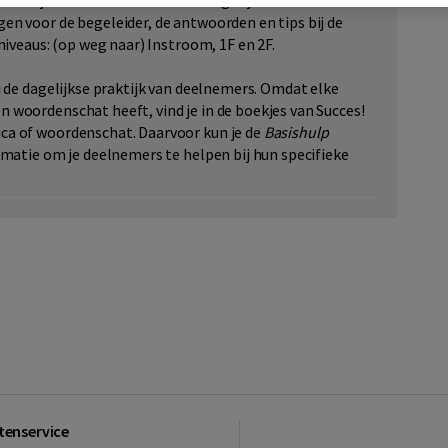
boekjes rond situaties uit het dagelijks leven of werk.
en voor de begeleider, de antwoorden en tips bij de
niveaus: (op weg naar) Instroom, 1F en 2F.
j de dagelijkse praktijk van deelnemers. Omdat elke
 woordenschat heeft, vind je in de boekjes van Succes!
ca of woordenschat. Daarvoor kun je de
Basishulp
rmatie om je deelnemers te helpen bij hun specifieke
tenservice