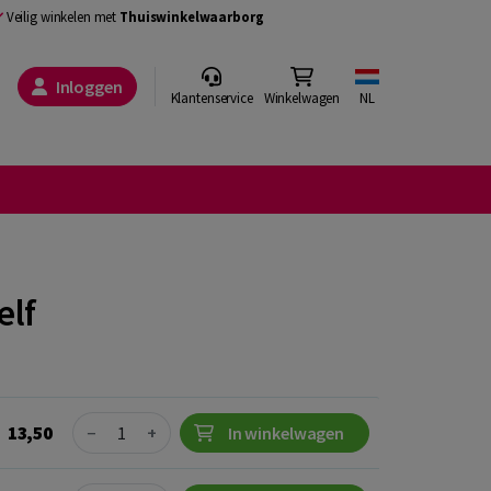
Veilig winkelen met
Thuiswinkelwaarborg
Inloggen
Klantenservice
Winkelwagen
NL
elf
Quantity
13,50
−
+
In winkelwagen