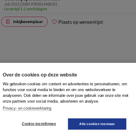
Juli 2023 | ISBN 9789024460281
Levertijd 1-2 werkdagen
Plaats op wensenlijst
Inkijkexemplaar
Over de cookies op deze website
Dat is niet altijd makkelijk, omdat een keuze grote
We gebruiken cookies om content en advertenties te personaliseren, om
functies voor social media te bieden en om ons websiteverkeer te
analyseren. Ook delen we informatie over jouw gebruik van onze site met
onze partners voor social media, adverteren en analyse.
Privacy- en cookieverklaring
, schrijven en spreken.
Cookie-instellingen
Alle cookies toestaan