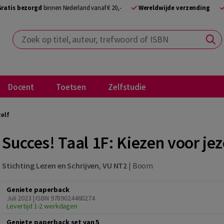
Gratis bezorgd
binnen Nederland vanaf € 20,-
Wereldwijde verzending
Zoek op titel, auteur, trefwoord of ISBN
Docent
Toetsen
Zelfstudie
zelf
Succes! Taal 1F: Kiezen voor jez
Stichting Lezen en Schrijven
,
VU NT2
|
Boom
Geniete paperback
Juli 2023 | ISBN 9789024460274
Levertijd 1-2 werkdagen
Geniete paperback set van 5