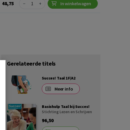
Quantity
48,75
−
+
In winkelwagen
Gerelateerde titels
Succes! Taal 1F/A2
Meer info
Basishulp Taal bij Succes!
Stichting Lezen en Schrijven
96,50