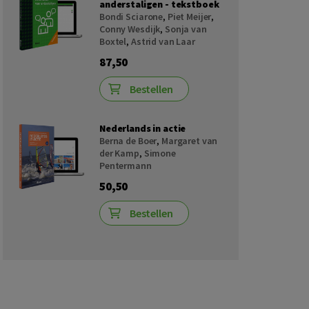
anderstaligen - tekstboek
Bondi Sciarone
,
Piet Meijer
,
Conny Wesdijk
,
Sonja van
Boxtel
,
Astrid van Laar
87,50
Bestellen
Nederlands in actie
Berna de Boer
,
Margaret van
der Kamp
,
Simone
Pentermann
50,50
Bestellen