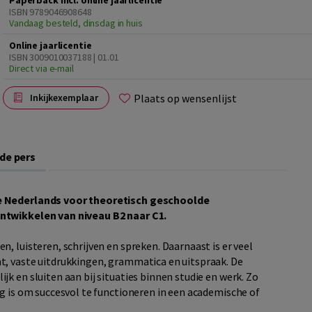
Paperback incl. online jaarlicentie
ISBN 9789046908648
Vandaag besteld, dinsdag in huis
Online jaarlicentie
ISBN 3009010037188 | 01.01
Direct via e-mail
Plaats op wensenlijst
Inkijkexemplaar
 de pers
 Nederlands voor theoretisch geschoolde
ontwikkelen van niveau B2 naar C1.
, luisteren, schrijven en spreken. Daarnaast is er veel
t, vaste uitdrukkingen, grammatica en uitspraak. De
k en sluiten aan bij situaties binnen studie en werk. Zo
ig is om succesvol te functioneren in een academische of