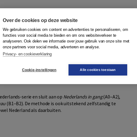
ot uitgebreid aanvullend materiaal, waaronder audio- en
erzichten en extra oefeningen voor woordenschat,
Over de cookies op deze website
We gebruiken cookies om content en advertenties te personaliseren, om
functies voor social media te bieden en om ons websiteverkeer te
analyseren. Ook delen we informatie over jouw gebruik van onze site met
an de methode behouden, terwijl de inhoud volledig is
onze partners voor social media, adverteren en analyse.
ijn vervangen door actuele artikelen en ook de
Privacy- en cookieverklaring
e en de opdrachten zijn daarop aangepast. Daarnaast zijn
d, is er meer aandacht voor grammatica en zijn
Cookie-instellingen
Alle cookies toestaan
s volledig vernieuwd en sluit naadloos aan op het boek.
ederlands-serie en sluit aan op
Nederlands in gang
(A0–A2),
eau
(B1–B2). De methode is ook uitstekend zelfstandig te
owel Nederland als daarbuiten.