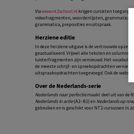
Via
www.nt2school.nl
krijgen cursisten toegang t
videofragmenten, woordenlijsten, grammaticaov
grammatica, preposities en uitspraak.
Herziene editie
In deze herziene uitgave is de vertrouwde opzet v
geactualiseerd. Vrijwel alle teksten en columns z
luisterfragmenten zijn vernieuwd. Het vocabulair
de meeste schrijf- en spreekopdrachten vernieuw
uitspraakopdrachten toegevoegd. Ook de website i
Over de Nederlands-serie
Nederlands naar perfectie
maakt deel uit van de N
Nederlands in actie
(A2–B1) en
Nederlands op niv
gebruiken en is geschikt voor NT2-cursussen in z