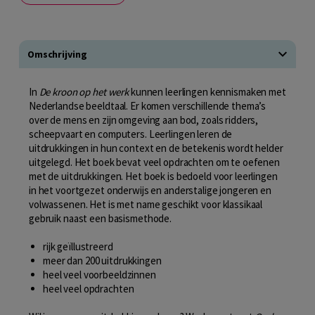
Omschrijving
In
De kroon op het werk
kunnen leerlingen kennismaken met
Nederlandse beeldtaal. Er komen verschillende thema’s
over de mens en zijn omgeving aan bod, zoals ridders,
scheepvaart en computers. Leerlingen leren de
uitdrukkingen in hun context en de betekenis wordt helder
uitgelegd. Het boek bevat veel opdrachten om te oefenen
met de uitdrukkingen. Het boek is bedoeld voor leerlingen
in het voortgezet onderwijs en anderstalige jongeren en
volwassenen. Het is met name geschikt voor klassikaal
gebruik naast een basismethode.
rijk geïllustreerd
meer dan 200 uitdrukkingen
heel veel voorbeeldzinnen
heel veel opdrachten