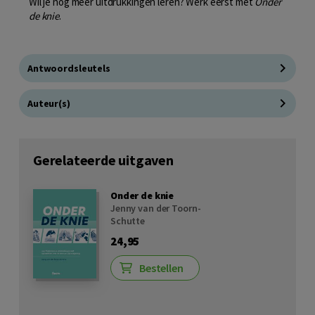
Wil je nog meer uitdrukkingen leren? Werk eerst met
Onder
de knie
.
Antwoordsleutels
Auteur(s)
Gerelateerde uitgaven
Onder de knie
Jenny van der Toorn-
Schutte
24,95
Bestellen