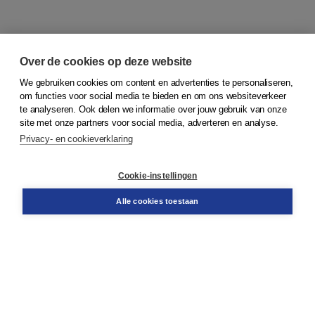
Over de cookies op deze website
We gebruiken cookies om content en advertenties te personaliseren,
om functies voor social media te bieden en om ons websiteverkeer
© 2026
Koninklijke Boom uitgevers
te analyseren. Ook delen we informatie over jouw gebruik van onze
site met onze partners voor social media, adverteren en analyse.
Privacy- en cookieverklaring
Klantenservice
Cookie-instellingen
Support
Bestellen
Alle cookies toestaan
​Retourneren
Docentenservice
Contact
Over Boom NT2
Over ons
Partners