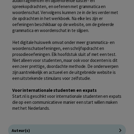
audiofragmenten en bijbehorende luister- en
spreekopdrachten, en oefenen met grammatica en
woordenschat. Vervolgens kunnen ze in de les verder met
de opdrachten in het werkboek. Na elke les zijn er
oefeningen beschikbaar op de website, om de geleerde
grammatica en woordenschat in te slijpen.
Het digitale huiswerk omvat onder meer grammatica- en
woordenschatoefeningen, een schrijfopdracht en
prosodieoefeningen. Elk hoofdstuk sluit af met een test.
Niet alleen voor studenten, maar ook voor docenten is dit
een zeer prettige, doordachte methode. De onderwerpen
zijn aantrekkelijk en actueel en de uitgebreide website is
een uitstekende stimulans voor zelfstudie.
Voor internationale studenten en expats
Start.nl is gescihkt voor internationale studenten en expats
die op een communicatieve manier een start willen maken
met het Nederlands.
Auteur(s)