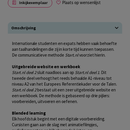
Plaats op wensenlijst
Inkijkexemplaar
Omschrijving
Internationale studenten en expats hebben vaak behoefte
aan taalhandelingen die zij in korte tijd kunnen toepassen.
De communicatieve methode
Start.nl
voorziet hierin.
Uitgebreide website en werkboek
S
tart.nl deel 2
sluit naadloos aan op
Start.nl deel 1
. Dit
tweede deel verhoogt het reeds behaalde A1-niveau tot
niveau A2 van het Europees Referentiekader voor de Talen.
Start.nl deel 2
bestaat uit een zeer uitgebreide website en
een werkboek. De methode is gebaseerd op drie pijlers:
voorbereiden, uitvoeren en oefenen.
Blended learning
Elk hoofdstuk begint met een digitale voorbereiding.
Cursisten gaan aan de slag met animatiefilmpjes,