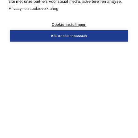
site met onze partners voor social media, adverteren en analyse.
Privacy- en cookieverklaring
Klantenservice
Cookie-instellingen
Support
Bestellen
Alle cookies toestaan
​Retourneren
Docentenservice
Contact
Over Boom NT2
Over ons
Partners
Advies op maat
Gratis verzending in NL vanaf € 20,-.
Veilig winkelen met Thuiswinkelwaarborg