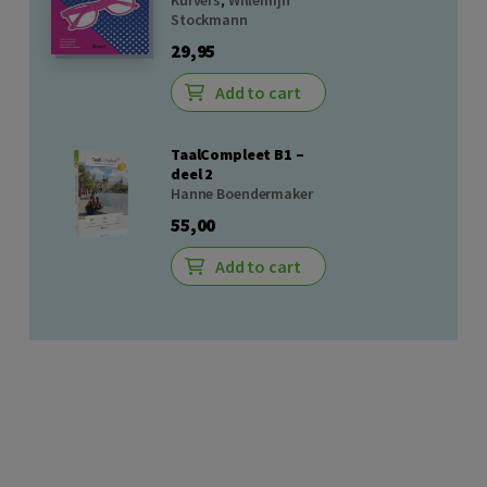
Stockmann
29,95
Add to cart
TaalCompleet B1 –
deel 2
Hanne Boendermaker
55,00
Add to cart