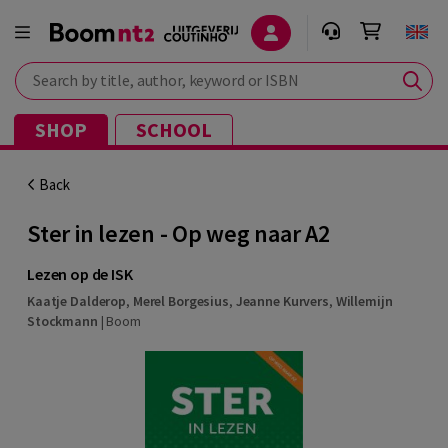
Search by title, author, keyword or ISBN
SHOP
SCHOOL
Back
Ster in lezen - Op weg naar A2
Lezen op de ISK
Kaatje Dalderop
,
Merel Borgesius
,
Jeanne Kurvers
,
Willemijn
Stockmann
|
Boom