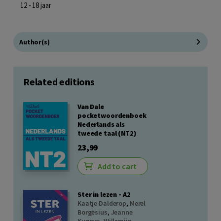
12 - 18 jaar
Author(s)
Related editions
Van Dale
pocketwoordenboek
Nederlands als
tweede taal (NT2)
23,99
Add to cart
Ster in lezen - A2
Kaatje Dalderop
,
Merel
Borgesius
,
Jeanne
Kurvers
,
Willemijn