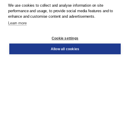
We use cookies to collect and analyse information on site
© 2026
Koninklijke Boom uitgevers
performance and usage, to provide social media features and to
enhance and customise content and advertisements.
Learn more
Customer service
Cookie settings
Support
Order
Allow all cookies
Returns
Teacher service
Contact
About Boom NT2
About us
Partners
Customized advice
Free shipping within NL above € 20
Shopping secure with Thuiswinkelwaarborg