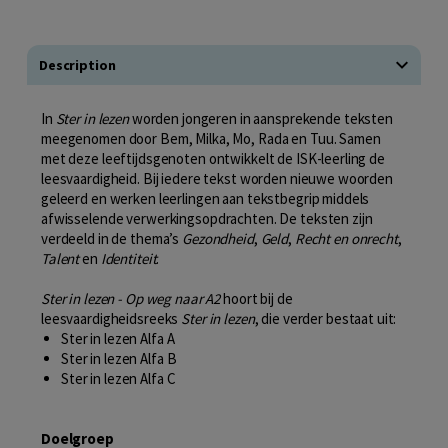
Description
In
Ster in lezen
worden jongeren in aansprekende teksten
meegenomen door Bem, Milka, Mo, Rada en Tuu. Samen
met deze leeftijdsgenoten ontwikkelt de ISK-leerling de
leesvaardigheid. Bij iedere tekst worden nieuwe woorden
geleerd en werken leerlingen aan tekstbegrip middels
afwisselende verwerkingsopdrachten. De teksten zijn
verdeeld in de thema’s
Gezondheid
,
Geld
,
Recht
en onrecht
,
Talent
en
Identiteit
.
Ster in lezen - Op weg naar A2
hoort bij de
leesvaardigheidsreeks
Ster in lezen
, die verder bestaat uit:
Ster in lezen Alfa A
Ster in lezen Alfa B
Ster in lezen Alfa C
Doelgroep