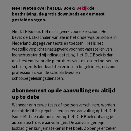
Meer weten over het DLE Boek?
Bekijk
de
beschrijving, de gratis downloads en de meest
gestelde vragen.
Het DLE Boek is hét naslagwerk voor elke school. Het
bevat de DLE-schalen van alle in het onderwijs bruikbare in
Nederland uitgegeven tests en toetsen. Het is het
wettelijk verplichte naslagwerk voor het vaststellen van
leerachterstand bij indicatiestelling. Het DLE Boek is dan
ook bestemd voor alle gebruikers van testen en toetsen op
scholen, zoals leerkrachten en intern begeleiders, en voor
professionals van de schooladvies- en
schoolbegeleidingsdiensten.
Abonnement op de aanvullingen: altijd
up to date
Wanneer er nieuwe tests of toetsen verschijnen, worden
daarbij de DLE’s gepubliceerd in een aanvulling op het DLE
Boek. Met een abonnement op het DLE Boek ontvang je
automatisch deze aanvullingen. De aanvullingen zijn
losbladig en kun je insteken in het boek. Zo ben je er zeker