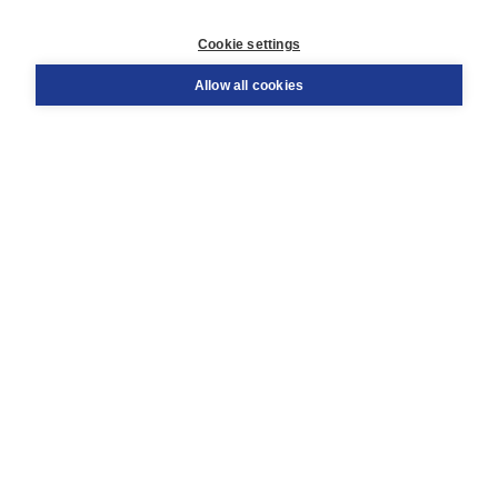
Customer service
Cookie settings
Support
Order
Allow all cookies
Returns
Teacher service
Contact
About Boom NT2
About us
Partners
Customized advice
Free shipping within NL above € 20
Shopping secure with Thuiswinkelwaarborg
Terms and Conditions (for consumers)
Terms and Conditions (for businesses)