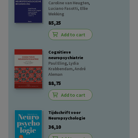
Caroline van Heugten
,
Luciano Fasotti
,
Ellie
Wekking
85,25
Add to cart
Cognitieve
neuropsychiatrie
Paul Eling
,
Lydia
Krabbendam
,
André
Aleman
88,75
Add to cart
Tijdschrift voor
Neuropsychologie
36,10