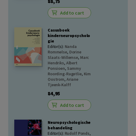
88,75
Add to cart
Casusboek
kinderneuropsycholo
gie
Editor(s):
Nanda
Rommelse
,
Dorine
Slaats-Willemse
,
Marc
Hendriks
,
Albert
Ponsioen
,
Sammy
Roording-Ragetlie
,
Kim
Oostrom
,
Ariane
Tjeenk-Kalff
84,95
Add to cart
Neuropsychologische
behandeling
Editor(s):
Rudolf Ponds
,