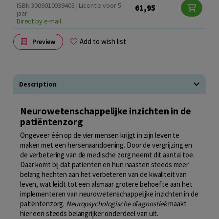
ISBN 3009010039403 | Licentie voor 5
61,95
jaar
Direct by e-mail
Add to wish list
Preview
Description
Neurowetenschappelijke inzichten in de
patiëntenzorg
Ongeveer één op de vier mensen krijgt in zijn leven te
maken met een hersenaandoening. Door de vergrijzing en
de verbetering van de medische zorg neemt dit aantal toe.
Daar komt bij dat patiënten en hun naasten steeds meer
belang hechten aan het verbeteren van de kwaliteit van
leven, wat leidt tot een alsmaar grotere behoefte aan het
implementeren van neurowetenschappelijke inzichten in de
patiëntenzorg.
Neuropsychologische diagnostiek
maakt
hier een steeds belangrijker onderdeel van uit.