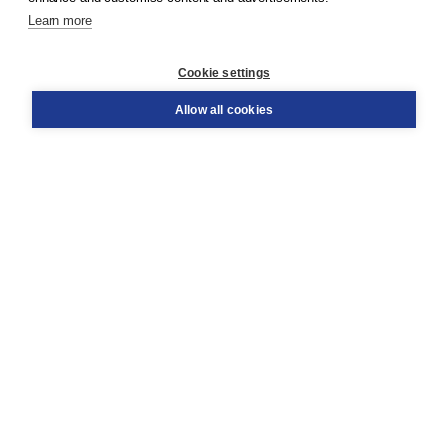
Learn more
Customer service
Cookie settings
Support
Order
Allow all cookies
Returns
Teacher service
Contact
About Boom NT2
About us
Partners
Customized advice
Free shipping within NL above € 20
Shopping secure with Thuiswinkelwaarborg