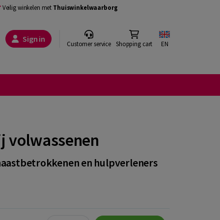
Veilig winkelen met
Thuiswinkelwaarborg
Sign in
Customer service
Shopping cart
EN
ij volwassenen
 naastbetrokkenen en hulpverleners