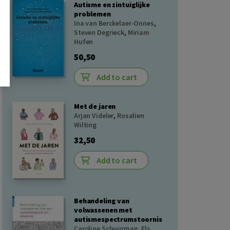
Autisme en zintuiglijke
problemen
Ina van Berckelaer-Onnes
,
Steven Degrieck
,
Miriam
Hufen
50,50
Add to cart
Met de jaren
Arjan Videler
,
Rosalien
Wilting
32,50
Add to cart
Behandeling van
volwassenen met
autismespectrumstoornis
Caroline Schuurman
,
Els