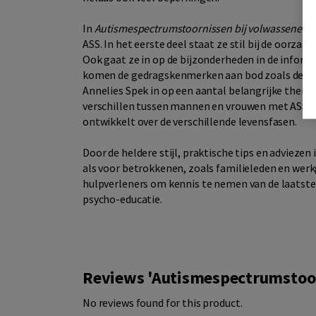
In
Autismespectrumstoornissen bij volwassenen
b
ASS. In het eerste deel staat ze stil bij de oorzak
Ook gaat ze in op de bijzonderheden in de infor
komen de gedragskenmerken aan bod zoals deze b
Annelies Spek in op een aantal belangrijke thema'
verschillen tussen mannen en vrouwen met ASS. H
ontwikkelt over de verschillende levensfasen.
Door de heldere stijl, praktische tips en adviezen
als voor betrokkenen, zoals familieleden en wer
hulpverleners om kennis te nemen van de laatste 
psycho-educatie.
Reviews 'Autismespectrumstoor
No reviews found for this product.