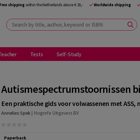
Free shipping
within the Netherlands above € 20,-
Worldwide shipping
Search by title, author, keyword or ISBN
Teacher
Tests
Self-Study
Autismespectrumstoornissen b
Een praktische gids voor volwassenen met ASS,
Annelies Spek
|
Hogrefe Uitgevers BV
Paperback