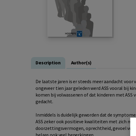
Description
Author(s)
De laatste jaren is er steeds meer aandacht voo
ongeveer tien jaar geleden werd ASS vooral bij k
komen bij volwassenen of dat kinderen met ASS 
gedacht.
Inmiddels is duidelijk geworden dat de symptom
ASS zeker ook positieve kwaliteiten met zich mee
doorzettingsvermogen, oprechtheid, gevoel voor
helaas ook veel beperkingen.