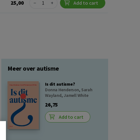
Quantity
25,00
−
+
Add to cart
Meer over autisme
Is dit autisme?
Donna Henderson
,
Sarah
Wayland
,
Jamell White
26,75
Add to cart