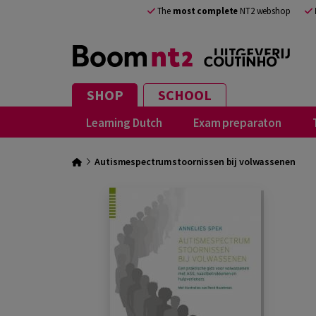
The
most complete
NT2 webshop
SHOP
SCHOOL
Learning Dutch
Exam preparaton
Autismespectrumstoornissen bij volwassenen