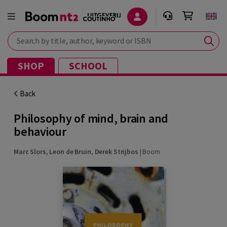
Search by title, author, keyword or ISBN
SHOP
SCHOOL
Back
Philosophy of mind, brain and
behaviour
Marc Slors
,
Leon de Bruin
,
Derek Strijbos
|
Boom