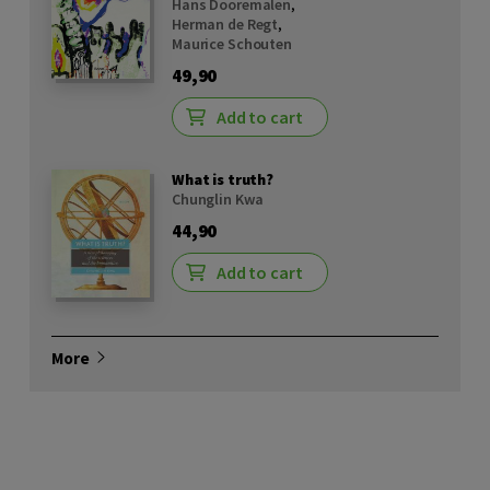
Hans Dooremalen
,
Herman de Regt
,
Maurice Schouten
49,90
Add to cart
What is truth?
Chunglin Kwa
44,90
Add to cart
More