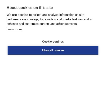
About cookies on this site
We use cookies to collect and analyse information on site
© 2026
Koninklijke Boom uitgevers
performance and usage, to provide social media features and to
enhance and customise content and advertisements.
Learn more
Customer service
Cookie settings
Support
Order
Allow all cookies
Returns
Teacher service
Contact
About Boom NT2
About us
Partners
Customized advice
Free shipping within NL above € 20