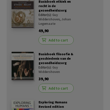
Basisboek ethiek en
recht in de
gezondheidszorg
Editor(s):
Guy
Widdershoven
,
Johan
Legemaate
49,90
Add to cart
Basisboek filosofie &
geschiedenis van de
gezondheidszorg
Editor(s):
Guy
Widdershoven
39,90
Add to cart
Exploring Humans
Revised edition