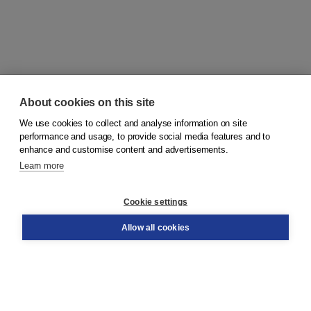
About cookies on this site
We use cookies to collect and analyse information on site
© 2026
Koninklijke Boom uitgevers
performance and usage, to provide social media features and to
enhance and customise content and advertisements.
Learn more
Customer service
Cookie settings
Support
Order
Allow all cookies
Returns
Teacher service
Contact
About Boom NT2