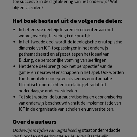
toe succesvol in de digitalisering van het onderwijs? Wat
blijken valkuilen?
Het boek bestaat uit de volgende delen:
In het eerste deel zijn leraren en docenten aan het
woord, over digitalisering in de praktijk.
In het tweede deel wordt de ideologische en utopische
dimensie van ICT-toepassingen in het onderwijs
gethematiseerd en afgezet tegen het ideaal van
Bildung, de persoonlijke vorming van leerlingen.
Het derde deel brengt ook het perspectief van de
game- en neurowetenschappen in het spel. Ook worden
fundamentele concepten als kennis en informatie
filosofisch doordacht en in relatie gebracht tot
hedendaagse onderwijsidealen.
Tot slot worden de bureaucratisering en economisering
van onderwijs beschouwd vanuit de implementatie van
ICT in de organisatie van scholen en universiteiten.
Over de a
uteurs
Onderwijs in tijden van digitalisering
staat onder redactie
van filosofen Ad Verbrugge en Jelle van Baardewijk