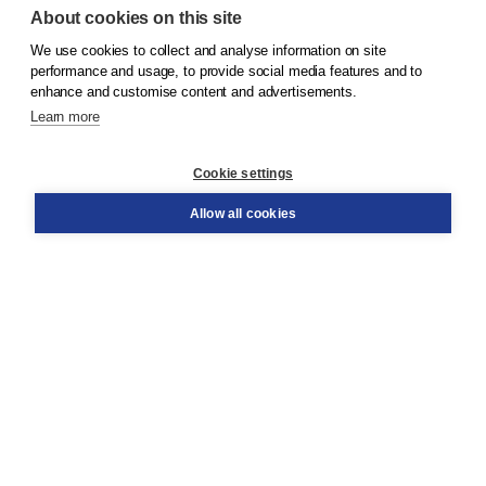
About cookies on this site
We use cookies to collect and analyse information on site
© 2026
Koninklijke Boom uitgevers
performance and usage, to provide social media features and to
enhance and customise content and advertisements.
Learn more
Customer service
Cookie settings
Support
Order
Allow all cookies
Returns
Teacher service
Contact
About Boom NT2
About us
Partners
Customized advice
Free shipping within NL above € 20