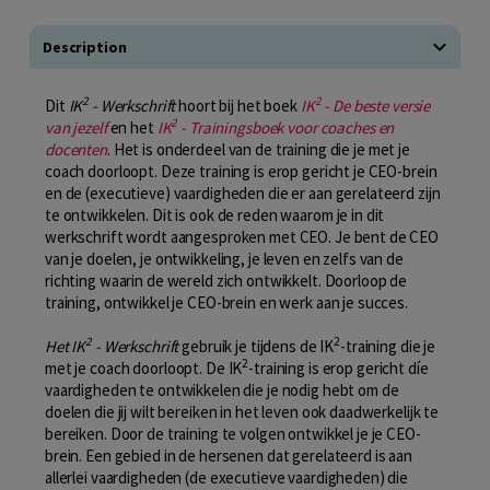
Description
2
2
Dit
IK
- Werkschrift
hoort bij het boek
IK
- De beste versie
2
van jezelf
en het
IK
- Trainingsboek voor coaches en
docenten
. Het is onderdeel van de training die je met je
coach doorloopt. Deze training is erop gericht je CEO-brein
en de (executieve) vaardigheden die er aan gerelateerd zijn
te ontwikkelen. Dit is ook de reden waarom je in dit
werkschrift wordt aangesproken met CEO. Je bent de CEO
van je doelen, je ontwikkeling, je leven en zelfs van de
richting waarin de wereld zich ontwikkelt. Doorloop de
training, ontwikkel je CEO-brein en werk aan je succes.
2
2
Het IK
- Werkschrift
gebruik je tijdens de IK
-training die je
2
met je coach doorloopt. De IK
-training is erop gericht díe
vaardigheden te ontwikkelen die je nodig hebt om de
doelen die jij wilt bereiken in het leven ook daadwerkelijk te
bereiken. Door de training te volgen ontwikkel je je CEO-
brein. Een gebied in de hersenen dat gerelateerd is aan
allerlei vaardigheden (de executieve vaardigheden) die