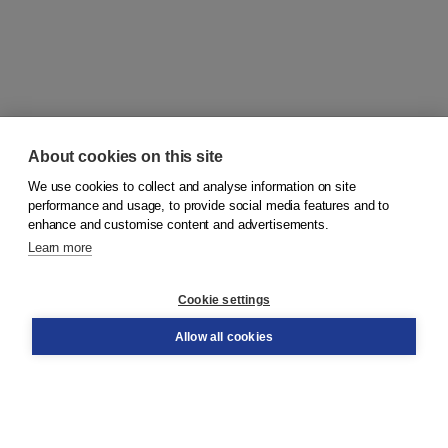
About cookies on this site
We use cookies to collect and analyse information on site
© 2026
Koninklijke Boom uitgevers
performance and usage, to provide social media features and to
enhance and customise content and advertisements.
Learn more
Customer service
Cookie settings
Support
Order
Allow all cookies
Returns
Teacher service
Contact
About Boom NT2