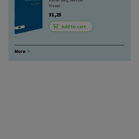
Karen Heij
,
Wessel
Visser
31,25
Add to cart
More