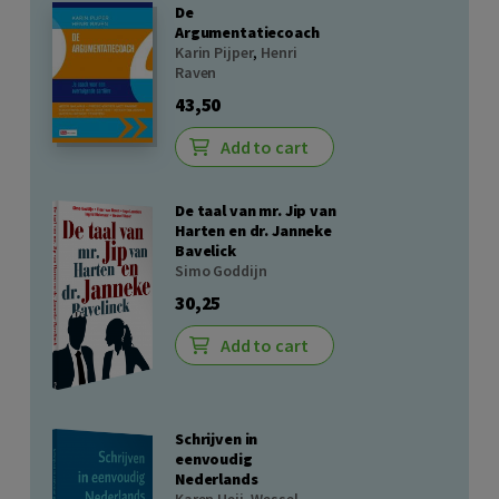
De
Argumentatiecoach
Karin Pijper
,
Henri
Raven
43,50
Add to cart
De taal van mr. Jip van
Harten en dr. Janneke
Bavelick
Simo Goddijn
30,25
Add to cart
Schrijven in
eenvoudig
Nederlands