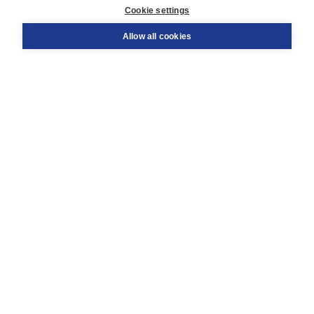
Cookie settings
Support
Order
Allow all cookies
Returns
Teacher service
Contact
About Boom NT2
About us
Partners
Customized advice
Free shipping within NL above € 20
Shopping secure with Thuiswinkelwaarborg
Terms and Conditions (for consumers)
Terms and Conditions (for businesses)
Promotional terms