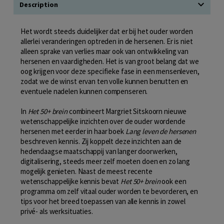
Description
Het wordt steeds duidelijker dat er bij het ouder worden
allerlei veranderingen optreden in de hersenen. Er is niet
alleen sprake van verlies maar ook van ontwikkeling van
hersenen en vaardigheden. Het is van groot belang dat we
oog krijgen voor deze specifieke fase in een mensenleven,
zodat we de winst ervan ten volle kunnen benutten en
eventuele nadelen kunnen compenseren.
In
Het 50+ brein
combineert Margriet Sitskoorn nieuwe
wetenschappelijke inzichten over de ouder wordende
hersenen met eerder in haar boek
Lang leven de hersenen
beschreven kennis. Zij koppelt deze inzichten aan de
hedendaagse maatschappij van langer doorwerken,
digitalisering, steeds meer zelf moeten doen en zo lang
mogelijk genieten. Naast de meest recente
wetenschappelijke kennis bevat
Het 50+ brein
ook een
programma om zelf vitaal ouder worden te bevorderen, en
tips voor het breed toepassen van alle kennis in zowel
privé- als werksituaties.