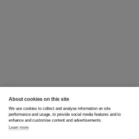
About cookies on this site
We use cookies to collect and analyse information on site
© 2026
Koninklijke Boom uitgevers
performance and usage, to provide social media features and to
enhance and customise content and advertisements.
Learn more
Customer service