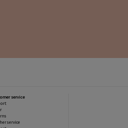
omer service
ort
r
rns
her service