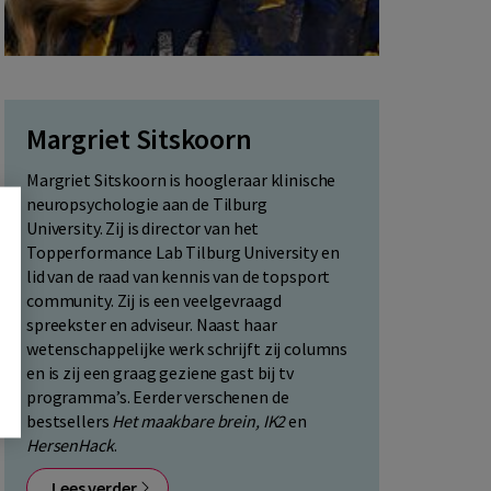
Margriet Sitskoorn
Margriet Sitskoorn is hoogleraar klinische
neuropsychologie aan de Tilburg
University. Zij is director van het
Topperformance Lab Tilburg University en
lid van de raad van kennis van de topsport
community. Zij is een veelgevraagd
spreekster en adviseur. Naast haar
wetenschappelijke werk schrijft zij columns
en is zij een graag geziene gast bij tv
programma’s. Eerder verschenen de
bestsellers
Het maakbare brein, IK2
en
HersenHack
.
Lees verder