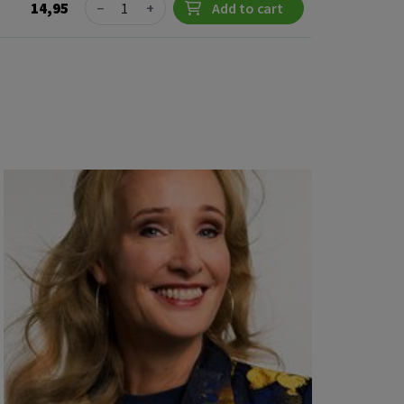
Quantity
14,95
−
+
Add to cart