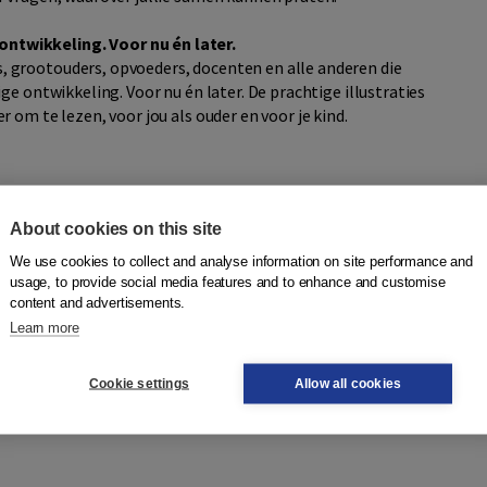
ntwikkeling. Voor nu én later.
 grootouders, opvoeders, docenten en alle anderen die
ge ontwikkeling. Voor nu én later. De prachtige illustraties
 om te lezen, voor jou als ouder en voor je kind.
About cookies on this site
eim'
We use cookies to collect and analyse information on site performance and
usage, to provide social media features and to enhance and customise
content and advertisements.
Learn more
Cookie settings
Allow all cookies