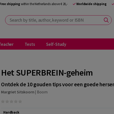
Free shipping
within the Netherlands above € 20,-
Worldwide shipping
Search by title, author, keyword or ISBN
Teacher
Tests
Self-Study
Het SUPERBREIN-geheim
Ontdek de 10 gouden tips voor een goede hersen
Margriet Sitskoorn
|
Boom
Hardback