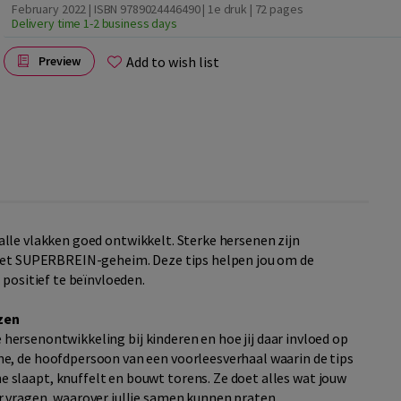
February 2022 | ISBN 9789024446490 | 1e druk
| 72 pages
Delivery time 1-2 business days
Add to wish list
Preview
op alle vlakken goed ontwikkelt. Sterke hersenen zijn
 het SUPERBREIN-geheim. Deze tips helpen jou om de
 positief te beïnvloeden.
zen
de hersenontwikkeling bij kinderen en hoe jij daar invloed op
e, de hoofdpersoon van een voorleesverhaal waarin de tips
slaapt, knuffelt en bouwt torens. Ze doet alles wat jouw
r vragen, waarover jullie samen kunnen praten.