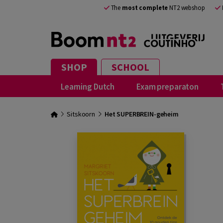
The
most complete
NT2 webshop
SHOP
SCHOOL
Learning Dutch
Exam preparaton
Sitskoorn
Het SUPERBREIN-geheim