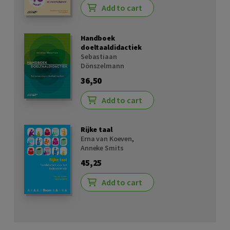
Add to cart
Handboek
doeltaaldidactiek
Sebastiaan
Dönszelmann
36,50
Add to cart
Rijke taal
Erna van Koeven
,
Anneke Smits
45,25
Add to cart