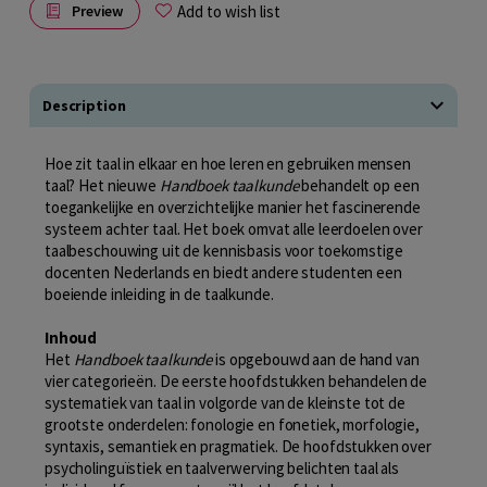
Add to wish list
Preview
Description
Hoe zit taal in elkaar en hoe leren en gebruiken mensen
taal? Het nieuwe
Handboek taalkunde
behandelt op een
toegankelijke en overzichtelijke manier het fascinerende
systeem achter taal. Het boek omvat alle leerdoelen over
taalbeschouwing uit de kennisbasis voor toekomstige
docenten Nederlands en biedt andere studenten een
boeiende inleiding in de taalkunde.
Inhoud
Het
Handboek taalkunde
is opgebouwd aan de hand van
vier categorieën. De eerste hoofdstukken behandelen de
systematiek van taal in volgorde van de kleinste tot de
grootste onderdelen: fonologie en fonetiek, morfologie,
syntaxis, semantiek en pragmatiek. De hoofdstukken over
psycholinguïstiek en taalverwerving belichten taal als