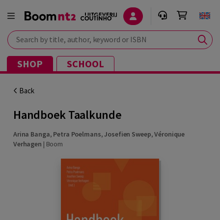
Search by title, author, keyword or ISBN
SHOP
SCHOOL
Back
Handboek Taalkunde
Arina Banga
,
Petra Poelmans
,
Josefien Sweep
,
Véronique
Verhagen
|
Boom