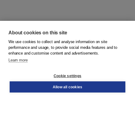
About cookies on this site
We use cookies to collect and analyse information on site
© 2026
Koninklijke Boom uitgevers
performance and usage, to provide social media features and to
enhance and customise content and advertisements.
Learn more
Customer service
Cookie settings
Support
Order
Allow all cookies
Returns
Teacher service
Contact
About Boom NT2
About us
Partners