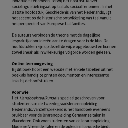
individueel fenomeen, terwijl het hoofdstuk over
sociolinguïstiek ingaat op taal als sociaal fenomeen. In het
laatste hoofdstuk, Geschiedenis van het Nederlands, ligt
het accent op de historische ontwikkeling van taal vanuit
het perspectief van Europese taalfamilies.
De auteurs verbinden de theorie met de dagelijkse
lespraktijk door ideeën aan te dragen voor in de klas. De
hoofdstukken zijn op dezelfde wijze opgebouwd en kunnen
zowel lineair als in willekeurige volgorde worden gelezen.
Online leeromgeving
Bij dit boek hoort een website met enkele tabellen uit het
boek als handig te printen documenten en interessante
links bij de hoofstukken.
Voor wie
Het
Handboek taalkunde
is speciaal geschreven voor
studenten van de tweedegraadslerarenopleiding
Nederlands. Vanzelfsprekend is het handboek eveneens
bruikbaar voor de lerarenopleiding Germaanse talen in
Vlaanderen. Ook voor studenten van de lerarenopleiding
Moderne Vreemde Talen en de opleiding logopedie biedt