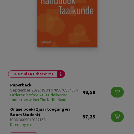
5% Student discount
Paperback
September 2022 | ISBN 9789046904534
48,50
Ordered before 21:00, delivered
tomorrow within The Netherlands
Online boek (2 jaar toegang via
Boom Student)
37,25
ISBN 3009010022153
Direct by e-mail