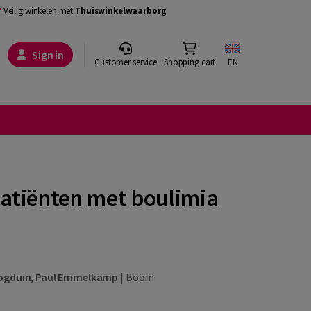
Veilig winkelen met
Thuiswinkelwaarborg
Sign in
Customer service
Shopping cart
EN
patiënten met boulimia
ogduin
,
Paul Emmelkamp
|
Boom