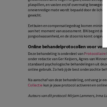
plaspillen, en vasten en/of overmatig bewegen. D
onevenredige mate wordt bepaald door de lichaa
gewicht.
Eetbuien en compensatiegedrag komen minimaal 
aan het moment van assessment. BN begint doorga
jongvolwassenheid, en de stoornis komt ongeveer 
Online behandelprotocollen voor vol
Deze behandeling is onderdeel van
Protocollaire
onder redactie van Ger Keijsers, Agnes van Minn
standaard psychologische behandelingen uit deze
online gebruik. Zo heb jij de best onderzochte be
Na aanschaf van deze behandeling, ontvang je een
Collectie
kun je jouw protocol activeren en onli
Auteurs van dit protocol: Mirjam Lammers, Irma Lu