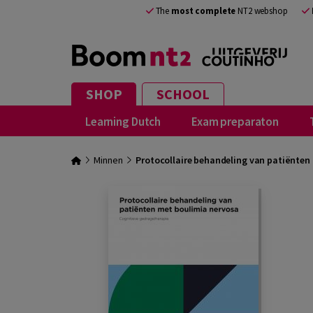
The
most complete
NT2 webshop
SHOP
SCHOOL
Learning Dutch
Exam preparaton
Minnen
Protocollaire behandeling van patiënten