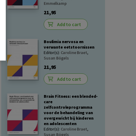
Emmelkamp
21,95
Add to cart
Boulimia nervosa en
verwante eetstoornissen
Editor(s):
Caroline Braet
,
Susan Bögels
21,95
Add to cart
Brain Fitness: een blended-
care
zelfcontroleprogramma
voor de behandeling van
overgewicht bij kinderen
en adolescenten
Editor(s):
Caroline Braet
,
Susan Bögels