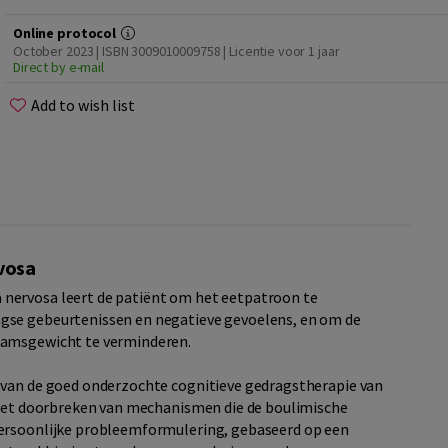
Online protocol
October 2023 | ISBN 3009010009758 | Licentie voor 1 jaar
Direct by e-mail
Add to wish list
vosa
nervosa leert de patiënt om het eetpatroon te
gse gebeurtenissen en negatieve gevoelens, en om de
aamsgewicht te verminderen.
 van de goed onderzochte cognitieve gedragstherapie van
p het doorbreken van mechanismen die de boulimische
persoonlijke probleemformulering, gebaseerd op een