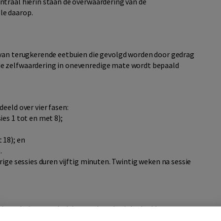
ntraal hierin staan de overwaardering van de
le daarop.
 van terugkerende eetbuien die gevolgd worden door gedrag
e zelfwaardering in onevenredige mate wordt bepaald
eeld over vier fasen:
ies 1 tot en met 8);
t 18); en
.
rige sessies duren vijftig minuten. Twintig weken na sessie
e eetbuien, gevolgd door gedrag dat is bedoeld om
ekt braken, het gebruik van laxeermiddelen en/of