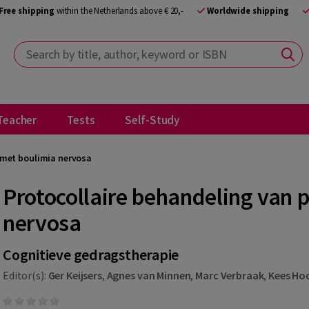
Free shipping
within the Netherlands above € 20,-
Worldwide shipping
Search by title, author, keyword or ISBN
Teacher
Tests
Self-Study
 met boulimia nervosa
Protocollaire behandeling van 
nervosa
Cognitieve gedragstherapie
Editor(s):
Ger Keijsers
,
Agnes van Minnen
,
Marc Verbraak
,
Kees Ho