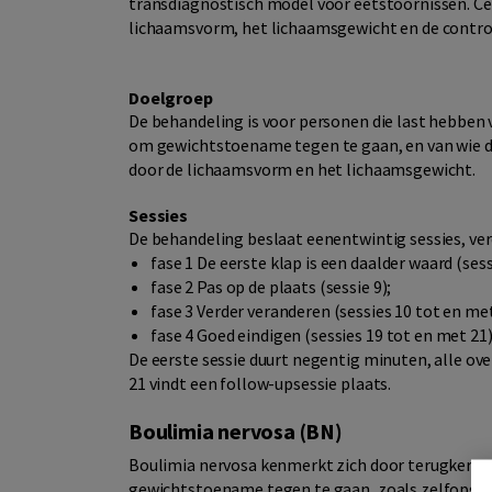
transdiagnostisch model voor eetstoornissen. Ce
lichaamsvorm, het lichaamsgewicht en de contro
Doelgroep
De behandeling is voor personen die last hebben
om gewichtstoename tegen te gaan, en van wie d
door de lichaamsvorm en het lichaamsgewicht.
Sessies
De behandeling beslaat eenentwintig sessies, verd
fase 1 De eerste klap is een daalder waard (sess
fase 2 Pas op de plaats (sessie 9);
fase 3 Verder veranderen (sessies 10 tot en me
fase 4 Goed eindigen (sessies 19 tot en met 21)
De eerste sessie duurt negentig minuten, alle ove
21 vindt een follow-upsessie plaats.
Boulimia nervosa (BN)
Boulimia nervosa kenmerkt zich door terugkerend
gewichtstoename tegen te gaan, zoals zelfopgew