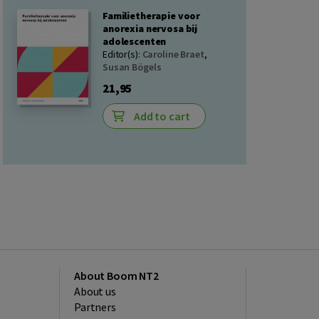
Familietherapie voor
anorexia nervosa bij
adolescenten
Editor(s):
Caroline Braet
,
Susan Bögels
21,95
Add to cart
About Boom NT2
About us
Partners