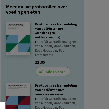
Meer online protocollen over
voeding en eten
Protocollaire behandeling
van patiënten met
obesitas (en
eetbuistoornis)
Editor(s):
Ger Keijsers
,
Agnes
van Minnen
,
Marc Verbraak
,
Kees Hoogduin
,
Paul
Emmelkamp
21,95
Add to cart
Protocollaire behandeling
van patiënten met
anorexia nervosa
Editor(s):
Ger Keijsers
,
Agnes
van Minnen
,
Marc Verbraak
,
Kees Hoogduin
,
Paul