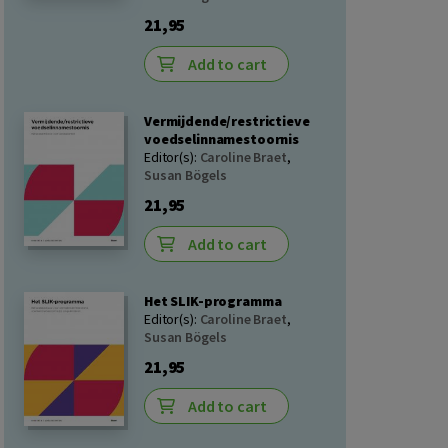
21,95
Add to cart
Vermijdende/restrictieve
voedselinnamestoornis
Editor(s):
Caroline Braet
,
Susan Bögels
21,95
Add to cart
Het SLIK-programma
Editor(s):
Caroline Braet
,
Susan Bögels
21,95
Add to cart