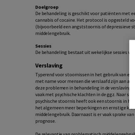
Doelgroep
De behandeling is geschikt voor patiënten met e
cannabis of cocaïne. Het protocol is opgesteld v
(bijvoorbeeld een angststoornis of depressieve
middelengebruik.
Sessies
De behandeling bestaat uit wekelijkse sessies va
Verslaving
Typerend voor stoornissen in het gebruik van een m
met name voor mensen die verslaafd zijn aan alcoh
deze problemen in behandeling in de verslavingszo
vaak met psychische klachten in de ggz. Naar sch
psychische stoornis heeft ook een stoornis in he
het algemeen meer beperkingen en ernstige kla
middelengebruik. Daarnaast is er vaak sprake va
prognose.
De relevantie van problematisch middelengebruik