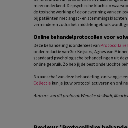
meer onderkend. De psychische klachten waarvoor
de toxische werking of de ontwenning van een ps
bij patiënten met angst- en stemmingsklachten k
verminderen zodra het middelengebruik wordt g
Online behandelprotocollen voor vol
Deze behandeling is onderdeel van
Protocollaire
onder redactie van Ger Keijsers, Agnes van Minn
standaard psychologische behandelingen uit deze
online gebruik. Zo heb jij de best onderzochte be
Na aanschaf van deze behandeling, ontvang je een
Collectie
kun je jouw protocol activeren en onlin
Auteurs van dit protocol: Wencke de Wildt, Maarte
Reviews 'Protocollaire behandel