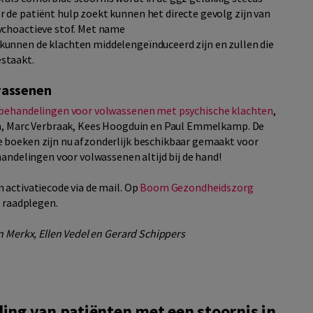
 de patiënt hulp zoekt kunnen het directe gevolg zijn van
ychoactieve stof. Met name
unnen de klachten middelengeïnduceerd zijn en zullen die
estaakt.
wassenen
 behandelingen voor volwassenen met psychische klachten
,
en, Marc Verbraak, Kees Hoogduin en Paul Emmelkamp. De
 boeken zijn nu afzonderlijk beschikbaar gemaakt voor
handelingen voor volwassenen altijd bij de hand!
 activatiecode via de mail. Op
Boom Gezondheidszorg
e raadplegen.
n Merkx, Ellen Vedel en Gerard Schippers
ing van patiënten met een stoornis in