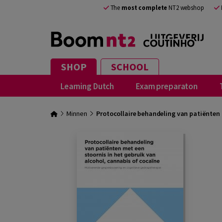
The
most complete
NT2 webshop
SHOP
SCHOOL
Learning Dutch
Exam preparaton
Minnen
Protocollaire behandeling van patiënten 