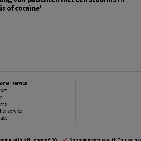
s of cocaïne'
omer service
ort
r
rns
her service
act
ipping within NL above € 20
Shopping secure with Thuiswin