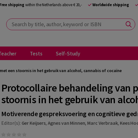
Free shipping
within the Netherlands above € 20,-
Worldwide shipping
Search by title, author, keyword or ISBN
Teacher
Tests
Self-Study
met een stoornis in het gebruik van alcohol, cannabis of cocaïne
Protocollaire behandeling van 
stoornis in het gebruik van alco
Motiverende gespreksvoering en cognitieve ged
Editor(s):
Ger Keijsers
,
Agnes van Minnen
,
Marc Verbraak
,
Kees Ho