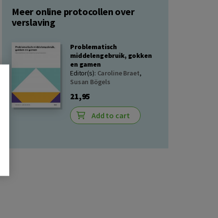
Meer online protocollen over
verslaving
Problematisch
middelengebruik, gokken
en gamen
Editor(s):
Caroline Braet
,
Susan Bögels
21,95
Add to cart