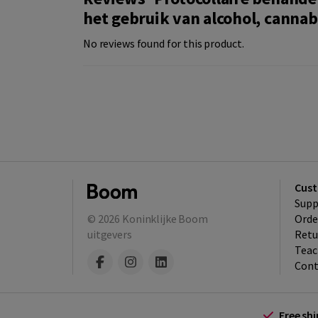
het gebruik van alcohol, cannabi
No reviews found for this product.
Cust
Supp
© 2026
Koninklijke Boom
Orde
uitgevers
Retu
Teac
Cont
Free sh