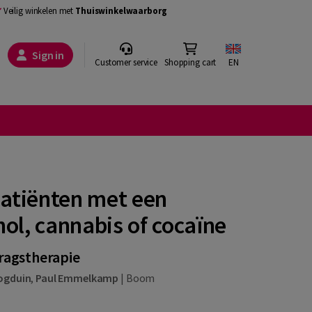
Veilig winkelen met
Thuiswinkelwaarborg
Sign in
Customer service
Shopping cart
EN
patiënten met een
hol, cannabis of cocaïne
ragstherapie
ogduin
,
Paul Emmelkamp
|
Boom