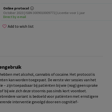
Online protocol
October 2023 | ISBN 3009010009772 | Licentie voor 1 jaar
Direct by e-mail
Add to wish list
lengebruik
ebben met alcohol, cannabis of cocaïne. Het protocol is
ten kan worden toegepast. De eerste vier sessies van het
 – zijn toepasbaar bij patiënten bij wie (nog) geen sprake
of bij wie zich deze stoornis pas sinds kort voordoet.
ebreidere variant is bedoeld voor patiënten met ernstigere
rende interventie gevolgd door een cognitief-