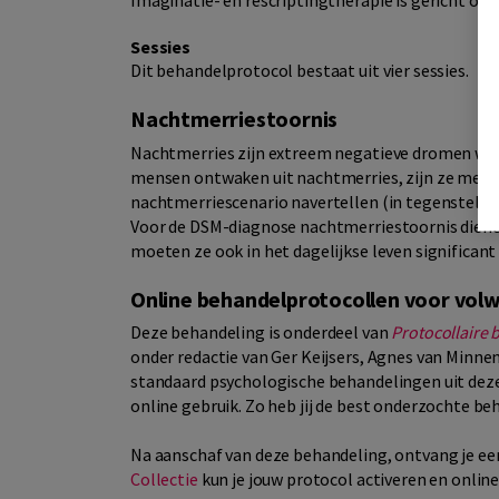
Imaginatie- en rescriptingtherapie is gericht o
Sessies
Dit behandelprotocol bestaat uit vier sessies.
Nachtmerriestoornis
Nachtmerries zijn extreem negatieve dromen waa
mensen ontwaken uit nachtmerries, zijn ze meest
nachtmerriescenario navertellen (in tegenstellin
Voor de DSM-diagnose nachtmerriestoornis dienen 
moeten ze ook in het dagelijkse leven significant
Online behandelprotocollen voor vol
Deze behandeling is onderdeel van
Protocollaire
onder redactie van Ger Keijsers, Agnes van Minn
standaard psychologische behandelingen uit deze
online gebruik. Zo heb jij de best onderzochte be
Na aanschaf van deze behandeling, ontvang je een
Collectie
kun je jouw protocol activeren en onlin