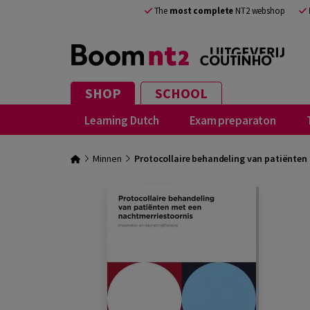
The
most complete
NT2 webshop
SHOP
SCHOOL
Learning Dutch
Exam preparaton
Minnen
Protocollaire behandeling van patiënten