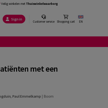
Veilig winkelen met
Thuiswinkelwaarborg
Sign in
Customer service
Shopping cart
EN
patiënten met een
ogduin
,
Paul Emmelkamp
|
Boom