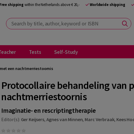
Free shipping
within the Netherlands above € 20,-
Worldwide shipping
Search by title, author, keyword or ISBN
Teacher
Tests
Self-Study
 met een nachtmerriestoornis
Protocollaire behandeling van 
nachtmerriestoornis
Imaginatie- en rescriptingtherapie
Editor(s):
Ger Keijsers
,
Agnes van Minnen
,
Marc Verbraak
,
Kees Ho