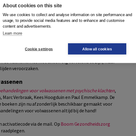
p patiënten met terugkerende nachtmerries.
About cookies on this site
We use cookies to collect and analyse information on site performance and
usage, to provide social media features and to enhance and customise
content and advertisements.
Learn more
ruit mensen over het algemeen wakker schrikken. Als
al snel georiënteerd en kunnen ze het
Cookie settings
Allow all cookies
g tot instanties van pavor nocturnus ofwel ‘nachtterreur’).
de nachtmerries niet alleen erg vervelend te zijn, maar
 lijden veroorzaken.
wassenen
 behandelingen voor volwassenen met psychische klachten
,
en, Marc Verbraak, Kees Hoogduin en Paul Emmelkamp. De
 boeken zijn nu afzonderlijk beschikbaar gemaakt voor
handelingen voor volwassenen altijd bij de hand!
 activatiecode via de mail. Op
Boom Gezondheidszorg
e raadplegen.