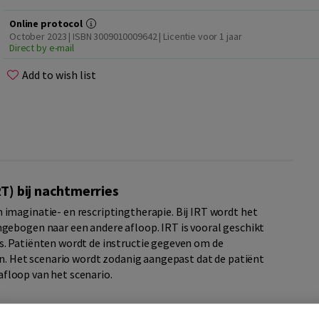
Online protocol
October 2023 | ISBN 3009010009642 | Licentie voor 1 jaar
Direct by e-mail
Add to wish list
RT) bij nachtmerries
imaginatie- en rescriptingtherapie. Bij IRT wordt het
gebogen naar een andere afloop. IRT is vooral geschikt
. Patiënten wordt de instructie gegeven om de
en. Het scenario wordt zodanig aangepast dat de patiënt
 afloop van het scenario.