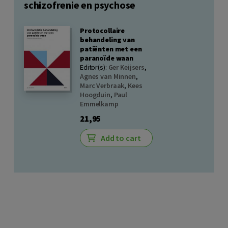
schizofrenie en psychose
Protocollaire
behandeling van
patiënten met een
paranoïde waan
Editor(s):
Ger Keijsers
,
Agnes van Minnen
,
Marc Verbraak
,
Kees
Hoogduin
,
Paul
Emmelkamp
21,95
Add to cart