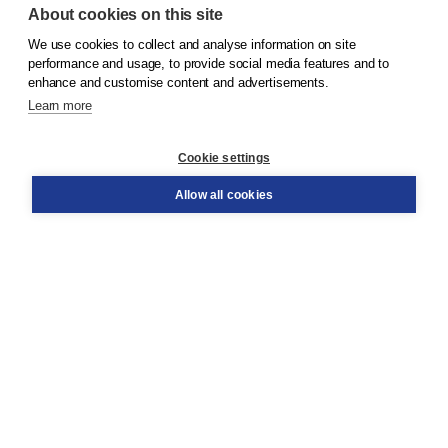
About cookies on this site
We use cookies to collect and analyse information on site
© 2026
Koninklijke Boom uitgevers
performance and usage, to provide social media features and to
enhance and customise content and advertisements.
Learn more
Customer service
Cookie settings
Support
Order
Allow all cookies
Returns
Teacher service
Contact
About Boom NT2
About us
Partners
Customized advice
Free shipping within NL above € 20