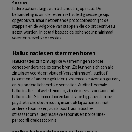
Sessies
Iedere patiënt krijgt een behandeling op maat. De
behandeling is om die reden niet volledig sessiegewijs
opgebouwd, maar het behandelprotocol beschrijft de
stappen en de volgorde van stappen die op procesniveau
gezet worden. In totaal beslaat de behandeling minimaal
veertien wekelijkse sessies.
Hallucinaties en stemmen horen
Hallucinaties zijn zintuiglijke waarnemingen zonder
corresponderende externe bron. Ze kunnen zich aan alle
zintuigen voordoen: visueel (verschijningen), auditief
(stemmen of andere geluiden), vreemde smaken en geuren,
en bijzondere lichamelijke sensaties. Auditief-verbale
hallucinaties, ofwel stemmen, zijn de meest voorkomende
hallucinatie. Stemmen horen komt voor bij patiënten met
psychotische stoornissen, maar ook bij patiënten met
andere stoornissen, zoals posttraumatische-
stressstoornis, depressieve stoornis en borderline-
persoonlijkheidsstoornis.