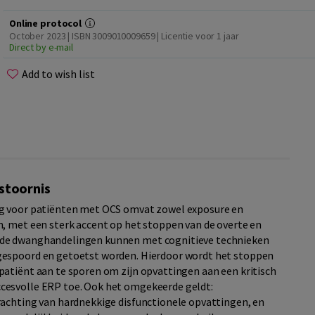
Online protocol
October 2023 | ISBN 3009010009659 | Licentie voor 1 jaar
Direct by e-mail
Add to wish list
stoornis
ng voor patiënten met OCS omvat zowel exposure en
, met een sterk accent op het stoppen van de overte en
 de dwanghandelingen kunnen met cognitieve technieken
gespoord en getoetst worden. Hierdoor wordt het stoppen
atiënt aan te sporen om zijn opvattingen aan een kritisch
cesvolle ERP toe. Ook het omgekeerde geldt:
rachting van hardnekkige disfunctionele opvattingen, en