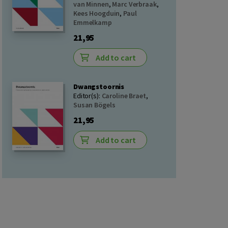
van Minnen
,
Marc Verbraak
,
Kees Hoogduin
,
Paul
Emmelkamp
21,95
Add to cart
Dwangstoornis
Editor(s):
Caroline Braet
,
Susan Bögels
21,95
Add to cart