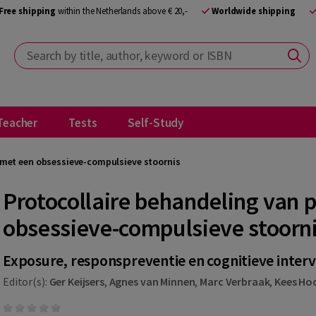
Free shipping
within the Netherlands above € 20,-
Worldwide shipping
Search by title, author, keyword or ISBN
Teacher
Tests
Self-Study
 met een obsessieve-compulsieve stoornis
Protocollaire behandeling van 
obsessieve-compulsieve stoorn
Exposure, responspreventie en cognitieve interv
Editor(s):
Ger Keijsers
,
Agnes van Minnen
,
Marc Verbraak
,
Kees Ho