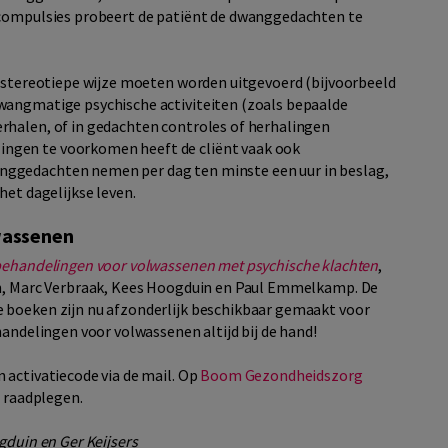
 compulsies probeert de patiënt de dwanggedachten te
n stereotiepe wijze moeten worden uitgevoerd (bijvoorbeeld
wangmatige psychische activiteiten (zoals bepaalde
rhalen, of in gedachten controles of herhalingen
ngen te voorkomen heeft de cliënt vaak ook
ggedachten nemen per dag ten minste een uur in beslag,
het dagelijkse leven.
wassenen
 behandelingen voor volwassenen met psychische klachten
,
en, Marc Verbraak, Kees Hoogduin en Paul Emmelkamp. De
 boeken zijn nu afzonderlijk beschikbaar gemaakt voor
handelingen voor volwassenen altijd bij de hand!
 activatiecode via de mail. Op
Boom Gezondheidszorg
e raadplegen.
gduin en Ger Keijsers