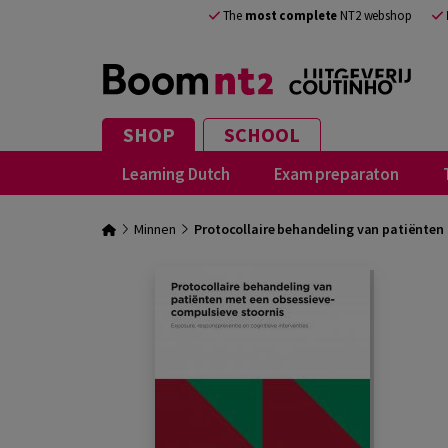
The
most complete
NT2 webshop
SHOP
SCHOOL
Learning Dutch
Exam preparaton
Minnen
Protocollaire behandeling van patiënten