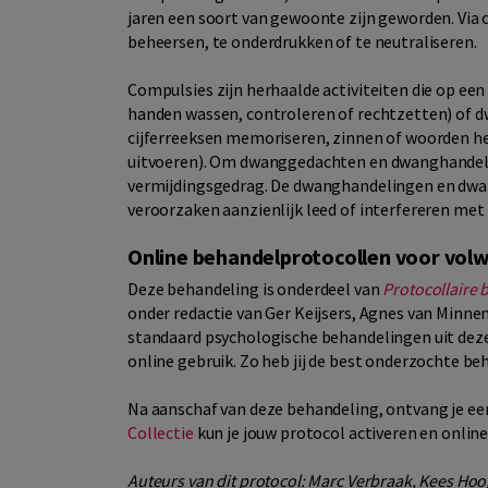
jaren een soort van gewoonte zijn geworden. Via
beheersen, te onderdrukken of te neutraliseren.
Compulsies zijn herhaalde activiteiten die op ee
handen wassen, controleren of rechtzetten) of d
cijferreeksen memoriseren, zinnen of woorden he
uitvoeren). Om dwanggedachten en dwanghandeli
vermijdingsgedrag. De dwanghandelingen en dwan
veroorzaken aanzienlijk leed of interfereren met 
Online behandelprotocollen voor vol
Deze behandeling is onderdeel van
Protocollaire
onder redactie van Ger Keijsers, Agnes van Minn
standaard psychologische behandelingen uit deze
online gebruik. Zo heb jij de best onderzochte be
Na aanschaf van deze behandeling, ontvang je een
Collectie
kun je jouw protocol activeren en onlin
Auteurs van dit protocol: Marc Verbraak, Kees Hoo