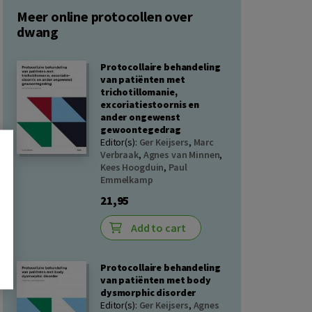
Meer online protocollen over
dwang
Protocollaire behandeling
van patiënten met
trichotillomanie,
excoriatiestoornis en
ander ongewenst
gewoontegedrag
Editor(s):
Ger Keijsers
,
Marc
Verbraak
,
Agnes van Minnen
,
Kees Hoogduin
,
Paul
Emmelkamp
21,95
Add to cart
Protocollaire behandeling
van patiënten met body
dysmorphic disorder
Editor(s):
Ger Keijsers
,
Agnes