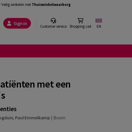
Veilig winkelen met
Thuiswinkelwaarborg
Sign in
Customer service
Shopping cart
EN
patiënten met een
is
enties
ogduin
,
Paul Emmelkamp
|
Boom