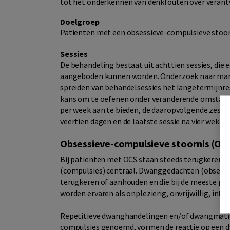
tot het onderkennen van denkfouten over verantw
Doelgroep
Patiënten met een obsessieve-compulsieve stoor
Sessies
De behandeling bestaat uit achttien sessies, die e
aangeboden kunnen worden. Onderzoek naar manier
spreiden van behandelsessies het langetermijnre
kans om te oefenen onder veranderende omstandig
per week aan te bieden, de daaropvolgende zes wek
veertien dagen en de laatste sessie na vier weken.
Obsessieve-compulsieve stoornis (OC
Bij patiënten met OCS staan steeds terugkerend
(compulsies) centraal. Dwanggedachten (obsessies
terugkeren of aanhouden en die bij de meeste pat
worden ervaren als onplezierig, onvrijwillig, intr
Repetitieve dwanghandelingen en/of dwangmatige 
compulsies genoemd, vormen de reactie op een dw