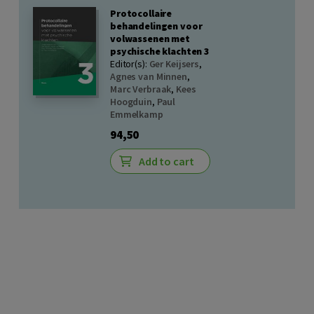
Protocollaire
behandelingen voor
volwassenen met
psychische klachten 3
Editor(s):
Ger Keijsers
,
Agnes van Minnen
,
Marc Verbraak
,
Kees
Hoogduin
,
Paul
Emmelkamp
94,50
Add to cart