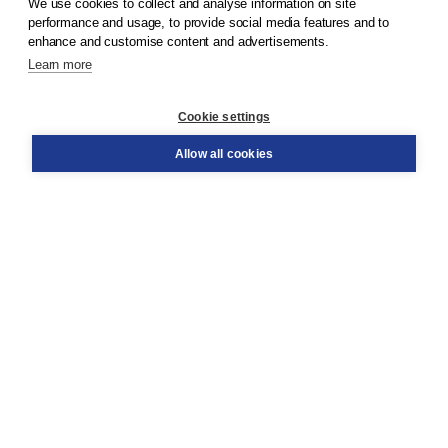
We use cookies to collect and analyse information on site
© 2026
Koninklijke Boom uitgevers
performance and usage, to provide social media features and to
enhance and customise content and advertisements.
Learn more
Customer service
Cookie settings
Support
Order
Allow all cookies
Returns
Teacher service
Contact
About Boom NT2
About us
Partners
Customized advice
Free shipping within NL above € 20
Shopping secure with Thuiswinkelwaarborg