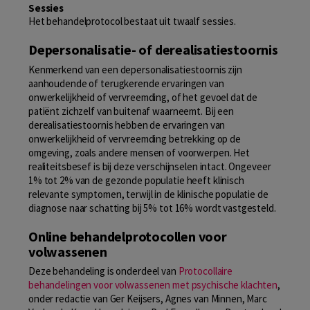
Sessies
Het behandelprotocol bestaat uit twaalf sessies.
Depersonalisatie- of derealisatiestoornis
Kenmerkend van een depersonalisatiestoornis zijn
aanhoudende of terugkerende ervaringen van
onwerkelijkheid of vervreemding, of het gevoel dat de
patiënt zichzelf van buitenaf waarneemt. Bij een
derealisatiestoornis hebben de ervaringen van
onwerkelijkheid of vervreemding betrekking op de
omgeving, zoals andere mensen of voorwerpen. Het
realiteitsbesef is bij deze verschijnselen intact. Ongeveer
1% tot 2% van de gezonde populatie heeft klinisch
relevante symptomen, terwijl in de klinische populatie de
diagnose naar schatting bij 5% tot 16% wordt vastgesteld.
Online behandelprotocollen voor
volwassenen
Deze behandeling is onderdeel van
Protocollaire
behandelingen voor volwassenen met psychische klachten
,
onder redactie van Ger Keijsers, Agnes van Minnen, Marc