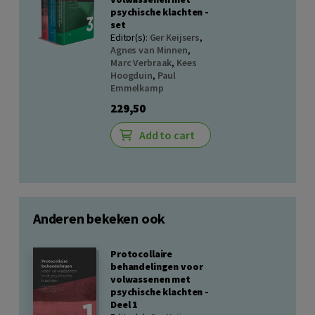
psychische klachten -
set
Editor(s):
Ger Keijsers
,
Agnes van Minnen
,
Marc Verbraak
,
Kees
Hoogduin
,
Paul
Emmelkamp
229,50
Add to cart
Anderen bekeken ook
Protocollaire
behandelingen voor
volwassenen met
psychische klachten -
Deel 1