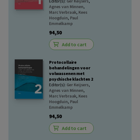
Editor(s):
Ger Keijsers
,
Agnes van Minnen
,
Marc Verbraak
,
Kees
Hoogduin
,
Paul
Emmelkamp
94,50
Add to cart
Protocollaire
behandelingen voor
volwassenen met
psychische klachten 2
Editor(s):
Ger Keijsers
,
Agnes van Minnen
,
Marc Verbraak
,
Kees
Hoogduin
,
Paul
Emmelkamp
94,50
Add to cart