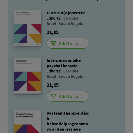
Cursus D(o)epressie
Editor(s):
Caroline
Braet
,
Susan Bögels
21,95
Add to cart
Interpersoonlijke
psychotherapie
Editor(s):
Caroline
Braet
,
Susan Bögels
21,95
Add to cart
Systeemtherapeutisc
h
behandelprogramma
voor depressieve