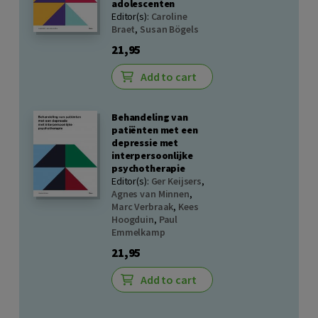
adolescenten
Editor(s):
Caroline
Braet
,
Susan Bögels
21,95
Add to cart
Behandeling van
patiënten met een
depressie met
interpersoonlijke
psychotherapie
Editor(s):
Ger Keijsers
,
Agnes van Minnen
,
Marc Verbraak
,
Kees
Hoogduin
,
Paul
Emmelkamp
21,95
Add to cart