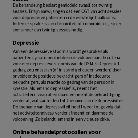
De behandeling beslaat gemiddeld twaalf tot twintig
sessies. Er zijn aanwijzingen dat een CGT van acht sessies
voor depressieve patiënten in de eerste lijn haalbaar is.
Indien er sprake is van chroniciteit of comorbiditeit, zijn er
soms meer dan twintig sessies nodig.
Depressie
Van een depressieve stoornis wordt gesproken als
patiënten symptomen hebben die voldoen aan de criteria
voor een depressieve stoornis van de DSM-5. Depressief
gedrag zou ontstaan (of in stand gehouden worden) door
onvoldoende positieve bekrachtigers of inadequate
bekrachtigers, als reactie op gedrag van de persoon in
kwestie. Als iemand depressief is, neemt het
activiteitenniveau af en daarmee neemt de bekrachtiging
verder af, wat kan leiden tot toename van de depressiviteit.
De toename van depressiviteit heeft weer tot gevolg dat
het activiteitenniveau verder afneemt en daarmee de
voldoening. Zo belandt iemand in een vicieuze cirkel.
Online behandelprotocollen voor