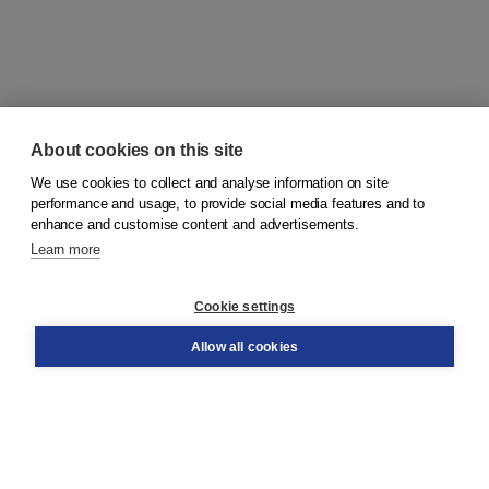
About cookies on this site
We use cookies to collect and analyse information on site
© 2026
Koninklijke Boom uitgevers
performance and usage, to provide social media features and to
enhance and customise content and advertisements.
Learn more
Customer service
Cookie settings
Support
Order
Allow all cookies
Returns
Teacher service
Contact
About Boom NT2
About us