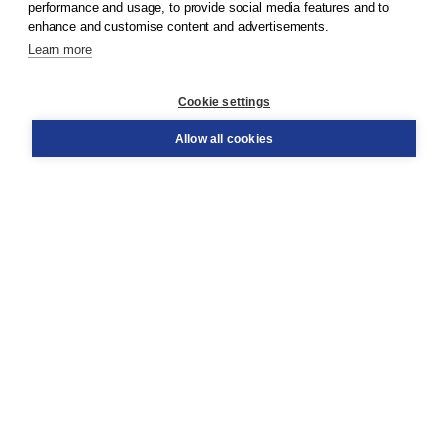
performance and usage, to provide social media features and to
enhance and customise content and advertisements.
Learn more
Customer service
Cookie settings
Support
Order
Allow all cookies
Returns
Teacher service
Contact
About Boom NT2
About us
Partners
Customized advice
Free shipping within NL above € 20
Shopping secure with Thuiswinkelwaarborg