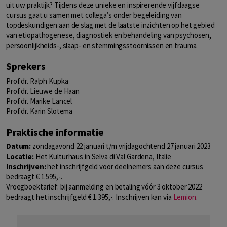
uit uw praktijk? Tijdens deze unieke en inspirerende vijfdaagse
cursus gaat u samen met collega’s onder begeleiding van
topdeskundigen aan de slag met de laatste inzichten op het gebied
van etiopathogenese, diagnostiek en behandeling van psychosen,
persoonlijkheids-, slaap- en stemmingsstoornissen en trauma.
Sprekers
Prof.dr. Ralph Kupka
Prof.dr. Lieuwe de Haan
Prof.dr. Marike Lancel
Prof.dr. Karin Slotema
Praktische informatie
Datum:
zondagavond 22 januari t/m vrijdagochtend 27 januari 2023
Locatie:
Het Kulturhaus in Selva di Val Gardena, Italië
Inschrijven:
het inschrijfgeld voor deelnemers aan deze cursus
bedraagt € 1.595,-.
Vroegboektarief: bij aanmelding en betaling vóór 3 oktober 2022
bedraagt het inschrijfgeld € 1.395,-. Inschrijven kan via
Lemion
.