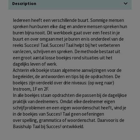
Description
Iedereen heeft een verschillende buurt. Sommige mensen
spreken hun buren elke dag en andere mensen spreken hun
buren bijna nooit. Dit werkboek gaat over een feest in je
buurt en over omgaan met je buren en is onderdeel van de
reeks Succes! Taal. Succes! Taal helpt bij het verbeteren
van lezen, schrijven en spreken. De methode bestaat uit
een groot aantal losse boekjes rond situaties uit het
dagelijks leven of werk.
Achterin elk boekje staan algemene aanwijzingen voor de
begeleider, de antwoorden en tips bij de opdrachten. De
boekjes zijn verdeeld over drie niveaus: (op weg naar)
Instroom, 1F en 2F.
In alle boekjes staan opdrachten die passen bij de dagelijkse
praktijk van deelnemers. Omdat elke deelnemer eigen
schrijfproblemen en een eigen woordenschat heeft, vind je
in de boekjes van Succes! Taal geen oefeningen
over spelling, grammatica of woordenschat. Daarvoor is de
Basishulp Taal bij Succes! ontwikkeld.