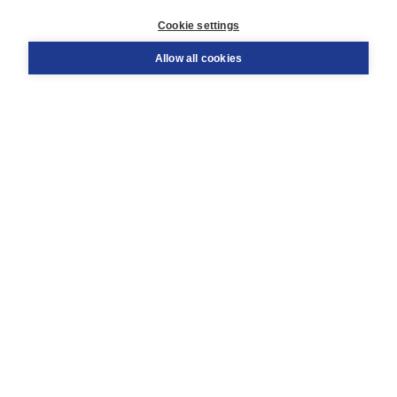
Customer service
Cookie settings
Support
Order
Allow all cookies
Returns
Teacher service
Contact
About Boom NT2
About us
Partners
Customized advice
Free shipping within NL above € 20
Shopping secure with Thuiswinkelwaarborg
Terms and Conditions (for consumers)
Terms and Conditions (for businesses)
Promotional terms