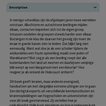
Description
In menige schoolklas zijn de afgelopen jaren twee werelden
ontstaan. Allochtone en autochtone leerlingen mijden
elkaar, contacten beperken zich tot de eigen groep.
Intussen oordelen de groepen steeds harder over elkaar.
Botsingen in de klas die daarvan het gevolg zijn moet de
leraar in goede banen zien te leiden. Dat blijkt lang niet
eenvoudig. Want wat doe je als een scholier tijdens de
wiskundeles een foute opmerking maakt over joden of
Marokkanen? Wat zeg je als een leerling roept dat alle
buitenlanders het land uit moeten en daarbij een venijnige
blik werpt op een klasgenoot met een kleurtje? Hoe
reageer je als iemand de Holocaust ontkent?
Dit boek geeft leraren, maar anderen evengoed,
handvatten om met dergelijke extreme uitingen om te gaan.
Een dertigtal experts uit verschillende kennisinstituten en
lerarenopleidingen van hogescholen en universiteiten zijn
voor dit boek geïnterviewd. Zij vertellen hoe je
radicalisering tijdig kunt signaleren en hoe je bekwaam kunt