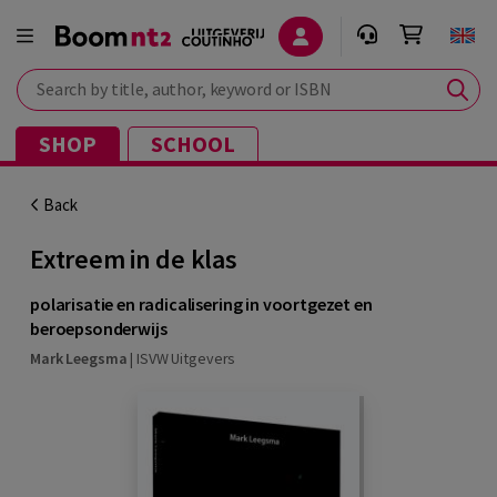
Search by title, author, keyword or ISBN
SHOP
SCHOOL
Back
Extreem in de klas
polarisatie en radicalisering in voortgezet en
beroepsonderwijs
Mark Leegsma
|
ISVW Uitgevers